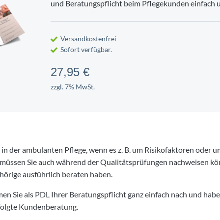
und Beratungspflicht beim Pflegekunden einfach 
EUER
NG
ITSSCHUTZ
TSCHAFT
FIRMENWAGEN
PERSONALENTWICKLUNG
UMWELTSCHUTZ
ment
5-Phasen-Modell nach Krüger
ervoranmeldung
vertrag
Gefährdungsbeurteilung
ation
Bruttolistenpreis ermitteln
Personalbeurteilung
Life Cycle Perspective
Versandkostenfrei
r-Sonderprüfung
lichten für Personaler
Belastung
Dienstwagen bei Krankengeldbe
Kritikgespräch führen
Entsorgung
Sofort verfügbar.
tragen
eugnis erstellen
Firmenwagen verkaufen
Konfliktgespräch
Bauschutt entsorgen
27,95 €
en
eilungsgespräch
n im Unternehmen
Privatnutzung vom Firmenwagen
Feedbackgespräch führen
Abfallkataster erstellen
zzgl. 7% MwSt.
rge-Verfahren
marketing
es Gesundheitsmanagement
Betriebliche Nutzung privater P
Kündigungsgespräch
Recycling am Arbeitsplatz
in der ambulanten Pflege, wenn es z. B. um Risikofaktoren oder
 müssen Sie auch während der Qualitätsprüfungen nachweisen kön
örige ausführlich beraten haben.
n Sie als PDL Ihrer Beratungspflicht ganz einfach nach und habe
rfolgte Kundenberatung.