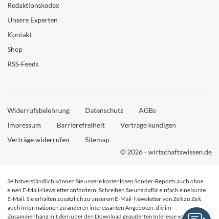
Redaktionskodex
Unsere Experten
Kontakt
Shop
RSS-Feeds
Widerrufsbelehrung
Datenschutz
AGBs
Impressum
Barrierefreiheit
Verträge kündigen
Verträge widerrufen
Sitemap
© 2026 - wirtschaftswissen.de
Selbstverständlich können Sie unsere kostenlosen Sonder-Reports auch ohne
einen E-Mail-Newsletter anfordern. Schreiben Sie uns dafür einfach eine kurze
E-Mail. Sie erhalten zusätzlich zu unserem E-Mail-Newsletter von Zeit zu Zeit
auch Informationen zu anderen interessanten Angeboten, die im
Zusammenhang mit dem über den Download geäußerten Interesse von Ihnen