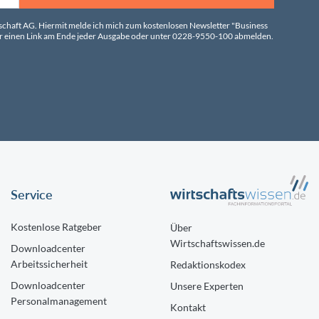
tschaft AG. Hiermit melde ich mich zum kostenlosen Newsletter "Business
über einen Link am Ende jeder Ausgabe oder unter 0228-9550-100 abmelden.
Service
Kostenlose Ratgeber
Über
Wirtschaftswissen.de
Downloadcenter
Arbeitssicherheit
Redaktionskodex
Downloadcenter
Unsere Experten
Personalmanagement
Kontakt