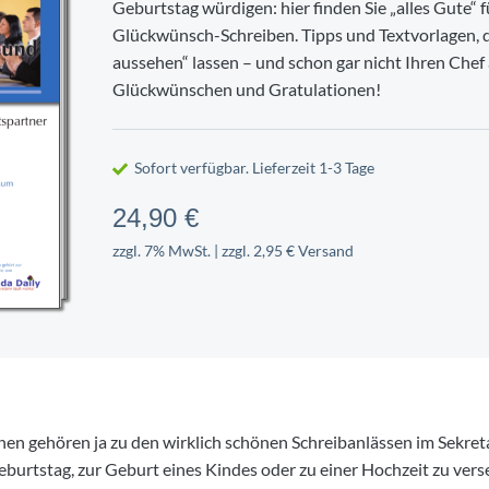
Geburtstag würdigen: hier finden Sie „alles Gute“ 
EUER
NG
ITSSCHUTZ
TSCHAFT
FIRMENWAGEN
PERSONALENTWICKLUNG
UMWELTSCHUTZ
ment
5-Phasen-Modell nach Krüger
Glückwünsch-Schreiben. Tipps und Textvorlagen, d
aussehen“ lassen – und schon gar nicht Ihren Chef
ervoranmeldung
vertrag
Gefährdungsbeurteilung
ation
Bruttolistenpreis ermitteln
Personalbeurteilung
Life Cycle Perspective
Glückwünschen und Gratulationen!
r-Sonderprüfung
lichten für Personaler
Belastung
Dienstwagen bei Krankengeldbe
Kritikgespräch führen
Entsorgung
tragen
eugnis erstellen
Firmenwagen verkaufen
Konfliktgespräch
Bauschutt entsorgen
Sofort verfügbar. Lieferzeit 1-3 Tage
en
eilungsgespräch
n im Unternehmen
Privatnutzung vom Firmenwagen
Feedbackgespräch führen
Abfallkataster erstellen
rge-Verfahren
marketing
es Gesundheitsmanagement
Betriebliche Nutzung privater P
Kündigungsgespräch
Recycling am Arbeitsplatz
24,90 €
zzgl. 7% MwSt. | zzgl. 2,95 € Versand
n gehören ja zu den wirklich schönen Schreibanlässen im Sekreta
rtstag, zur Geburt eines Kindes oder zu einer Hochzeit zu verse