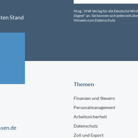
Hrsg.: VNR Verlag für die Deutsche Wir
Digest" an. Sie können sich jederzeit 
sten Stand
Hinweis zum Datenschutz
Themen
Finanzen und Steuern
Personalmanagement
Arbeitssicherheit
Datenschutz
ssen.de
Zoll und Export