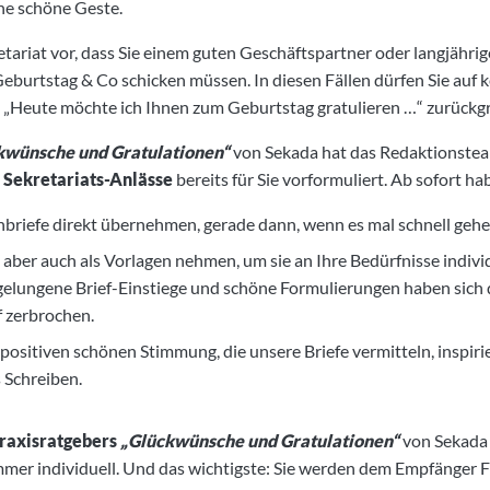
ine schöne Geste.
etariat vor, dass Sie einem guten Geschäftspartner oder langjähri
Geburtstag & Co schicken müssen. In diesen Fällen dürfen Sie auf 
„Heute möchte ich Ihnen zum Geburtstag gratulieren …“ zurückgr
kwünsche und Gratulationen“
von Sekada hat das Redaktionste
e Sekretariats-Anlässe
bereits für Sie vorformuliert. Ab sofort ha
briefe direkt übernehmen, gerade dann, wenn es mal schnell geh
 aber auch als Vorlagen nehmen, um sie an Ihre Bedürfnisse indivi
lungene Brief-Einstiege und schöne Formulierungen haben sich
f zerbrochen.
 positiven schönen Stimmung, die unsere Briefe vermitteln, inspiri
s Schreiben.
raxisratgebers
„Glückwünsche und Gratulationen“
von Sekada 
mmer individuell. Und das wichtigste: Sie werden dem Empfänger F