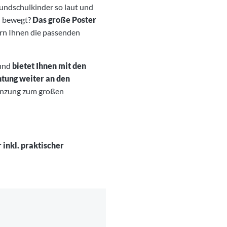
rundschulkinder so laut und
ch bewegt?
Das große Poster
ern Ihnen die passenden
 und
bietet Ihnen mit den
htung weiter an den
rgänzung zum großen
inkl. praktischer