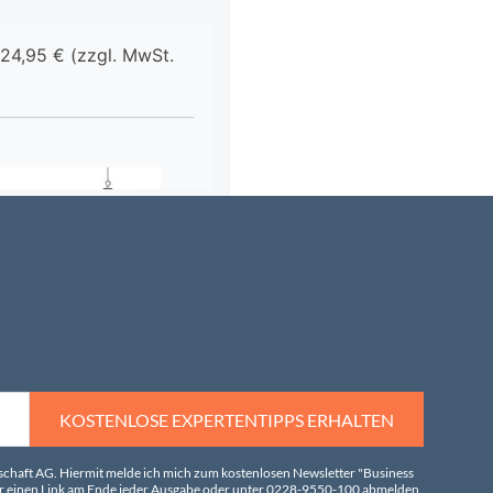
KOSTENLOSE EXPERTENTIPPS ERHALTEN
tschaft AG. Hiermit melde ich mich zum kostenlosen Newsletter "Business
über einen Link am Ende jeder Ausgabe oder unter 0228-9550-100 abmelden.