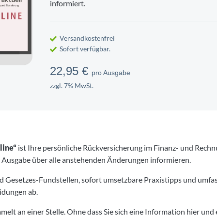
informiert.
EUER
NG
ITSSCHUTZ
TSCHAFT
FIRMENWAGEN
PERSONALENTWICKLUNG
UMWELTSCHUTZ
ment
5-Phasen-Modell nach Krüger
ervoranmeldung
vertrag
Gefährdungsbeurteilung
ation
Bruttolistenpreis ermitteln
Personalbeurteilung
Life Cycle Perspective
Versandkostenfrei
r-Sonderprüfung
lichten für Personaler
Belastung
Dienstwagen bei Krankengeldbe
Kritikgespräch führen
Entsorgung
Sofort verfügbar.
tragen
eugnis erstellen
Firmenwagen verkaufen
Konfliktgespräch
Bauschutt entsorgen
22,95 €
pro Ausgabe
en
eilungsgespräch
n im Unternehmen
Privatnutzung vom Firmenwagen
Feedbackgespräch führen
Abfallkataster erstellen
zzgl. 7% MwSt.
rge-Verfahren
marketing
es Gesundheitsmanagement
Betriebliche Nutzung privater P
Kündigungsgespräch
Recycling am Arbeitsplatz
line“
ist Ihre persönliche Rückversicherung im Finanz- und Rech
e Ausgabe über alle anstehenden Änderungen informieren.
und Gesetzes-Fundstellen, sofort umsetzbare Praxistipps und umfa
eidungen ab.
elt an einer Stelle. Ohne dass Sie sich eine Information hier und