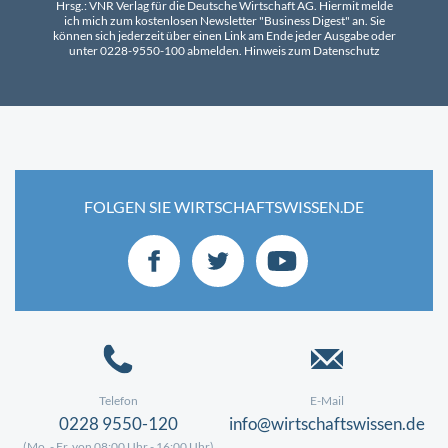
Hrsg.: VNR Verlag für die Deutsche Wirtschaft AG. Hiermit melde
ich mich zum kostenlosen Newsletter "Business Digest" an. Sie
können sich jederzeit über einen Link am Ende jeder Ausgabe oder
unter 0228-9550-100 abmelden.
Hinweis zum Datenschutz
FOLGEN SIE WIRTSCHAFTSWISSEN.DE
Telefon
E-Mail
0228 9550-120
info@wirtschaftswissen.de
(Mo. - Fr. von 08:00 Uhr - 16:00 Uhr)