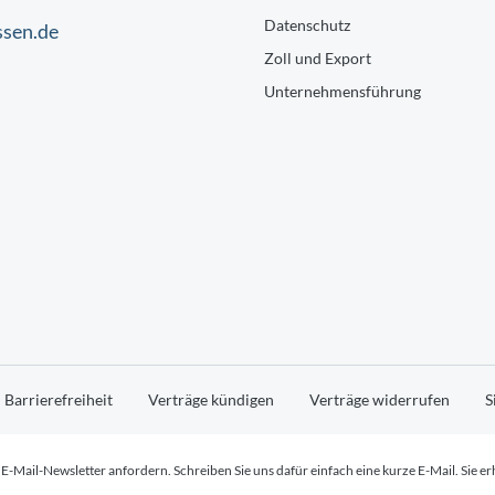
Datenschutz
ssen.de
Zoll und Export
Unternehmensführung
Barrierefreiheit
Verträge kündigen
Verträge widerrufen
S
-Mail-Newsletter anfordern. Schreiben Sie uns dafür einfach eine kurze E-Mail. Sie er
load geäußerten Interesse von Ihnen stehen.