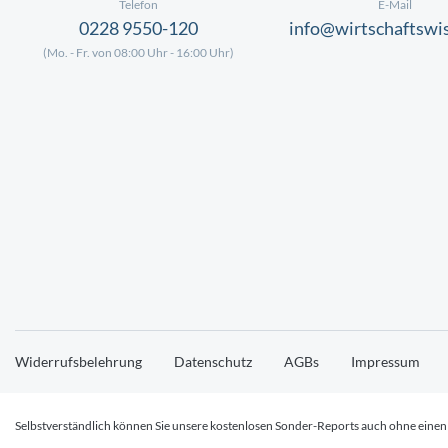
Telefon
E-Mail
0228 9550-120
info@wirtschaftswi
(Mo. - Fr. von 08:00 Uhr - 16:00 Uhr)
Widerrufsbelehrung
Datenschutz
AGBs
Impressum
Selbstverständlich können Sie unsere kostenlosen Sonder-Reports auch ohne einen E
zu anderen interessanten Angeboten, die im Zusammenhang mit dem über den Down