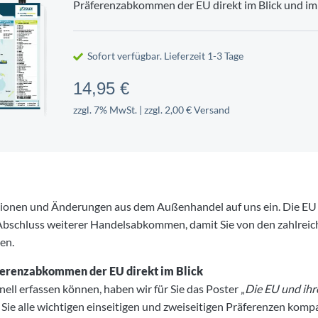
Präferenzabkommen der EU direkt im Blick und im 
EUER
NG
ITSSCHUTZ
TSCHAFT
FIRMENWAGEN
PERSONALENTWICKLUNG
UMWELTSCHUTZ
ment
5-Phasen-Modell nach Krüger
ervoranmeldung
vertrag
Gefährdungsbeurteilung
ation
Bruttolistenpreis ermitteln
Personalbeurteilung
Life Cycle Perspective
Sofort verfügbar. Lieferzeit 1-3 Tage
r-Sonderprüfung
lichten für Personaler
Belastung
Dienstwagen bei Krankengeldbe
Kritikgespräch führen
Entsorgung
14,95 €
tragen
eugnis erstellen
Firmenwagen verkaufen
Konfliktgespräch
Bauschutt entsorgen
zzgl. 7% MwSt. | zzgl. 2,00 € Versand
en
eilungsgespräch
n im Unternehmen
Privatnutzung vom Firmenwagen
Feedbackgespräch führen
Abfallkataster erstellen
rge-Verfahren
marketing
es Gesundheitsmanagement
Betriebliche Nutzung privater P
Kündigungsgespräch
Recycling am Arbeitsplatz
tionen und Änderungen aus dem Außenhandel auf uns ein. Die EU 
Abschluss weiterer Handelsabkommen, damit Sie von den zahlreich
nen.
äferenzabkommen der EU direkt im Blick
ell erfassen können, haben wir für Sie das Poster „
Die EU und ihr
Sie alle wichtigen einseitigen und zweiseitigen Präferenzen kompa