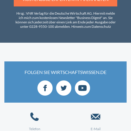
Hrsg.: VNR Verlag für die Deutsche Wirtschaft AG. Hiermit melde
ich mich zum kostenlosen Newsletter "Business Digest" an. Sie
können sich jederzeit über einen Link am Ende jeder Ausgabe oder
unter 0228-9550-100 abmelden.
Hinweis zum Datenschutz
FOLGEN SIE WIRTSCHAFTSWISSEN.DE
Telefon
E-Mail