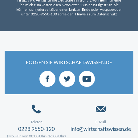
Hrsg.: VNR Verlag für die Deutsche Wirtschaft AG. Hiermit melde
ich mich zum kostenlosen Newsletter "Business Digest" an. Sie
können sich jederzeit über einen Link am Ende jeder Ausgabe oder
unter 0228-9550-100 abmelden.
Hinweis zum Datenschutz
FOLGEN SIE WIRTSCHAFTSWISSEN.DE
Telefon
E-Mail
0228 9550-120
info@wirtschaftswissen.de
(Mo. - Fr. von 08:00 Uhr - 16:00 Uhr)