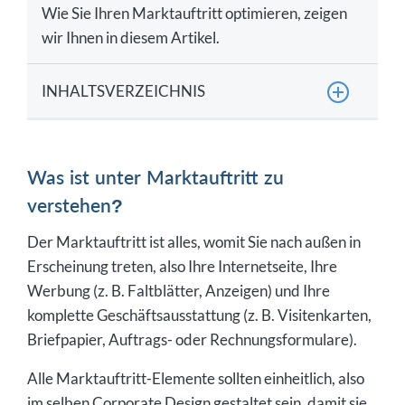
Wie Sie Ihren Marktauftritt optimieren, zeigen
wir Ihnen in diesem Artikel.
INHALTSVERZEICHNIS
Was ist unter Marktauftritt zu verstehen?
Wie entwickeln Sie einen guten Werbeslogan?
Was ist unter Marktauftritt zu
verstehen?
Wie sollte ein gutes Logo aussehen?
Was ist bei der Wahl der Firmenfarbe zu
Der Marktauftritt ist alles, womit Sie nach außen in
beachten?
Erscheinung treten, also Ihre Internetseite, Ihre
Werbung (z. B. Faltblätter, Anzeigen) und Ihre
komplette Geschäftsausstattung (z. B. Visitenkarten,
Briefpapier, Auftrags- oder Rechnungsformulare).
Alle Marktauftritt-Elemente sollten einheitlich, also
im selben Corporate Design gestaltet sein, damit sie