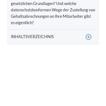
gesetzlichen Grundlagen? Und welche
datenschutzkonformen Wege der Zustellung von
Gehaltsabrechnungen an Ihre Mitarbeiter gibt
es eigentlich?
INHALTSVERZEICHNIS
Enthält die Gehaltsabrechnung
personenbezogene Daten?
Welche Datenschutzregeln müssen bei
Gehaltsabrechnungen erfüllt werden?
Was ist datenschutzrechtlich bei der
Auftragsverarbeitung von Gehaltsabrechnungen
zu beachten?
Welche Aufbewahrungsfristen müssen
Arbeitgeber bei Gehaltsabrechnungen einhalten?