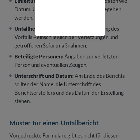
Einleitung:
Zu Beginn sollten die Grunddaten wie
Datum, Uhrzeit und Ort des Unfalls angegeben
werden.
Unfallhergang:
Detaillierte Beschreibung des
Vorfalls – einschließlich der Verletzungen und
getroffenen Sofortmaßnahmen.
Beteiligte Personen:
Angaben zur verletzten
Person und eventuellen Zeugen.
Unterschrift und Datum:
Am Ende des Berichts
sollten der Name, die Unterschrift des
Berichtserstellers und das Datum der Erstellung
stehen.
Muster für einen Unfallbericht
Vorgedruckte Formulare gibt es nicht für diesen