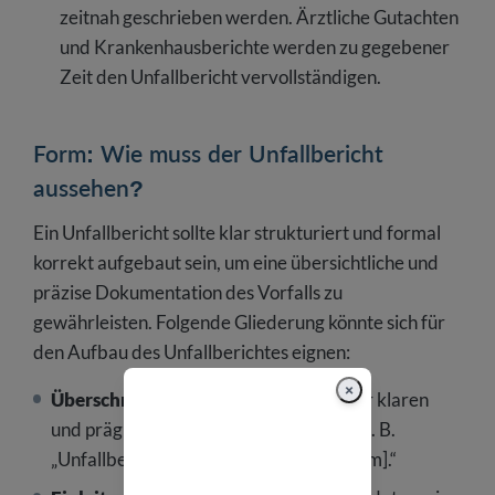
zeitnah geschrieben werden. Ärztliche Gutachten
und Krankenhausberichte werden zu gegebener
Zeit den Unfallbericht vervollständigen.
Form: Wie muss der Unfallbericht
aussehen?
Ein Unfallbericht sollte klar strukturiert und formal
korrekt aufgebaut sein, um eine übersichtliche und
präzise Dokumentation des Vorfalls zu
gewährleisten. Folgende Gliederung könnte sich für
den Aufbau des Unfallberichtes eignen:
×
Überschrift:
Der Bericht sollte mit einer klaren
und prägnanten Überschrift beginnen, z. B.
„Unfallbericht: Arbeitsunfall vom [Datum].“