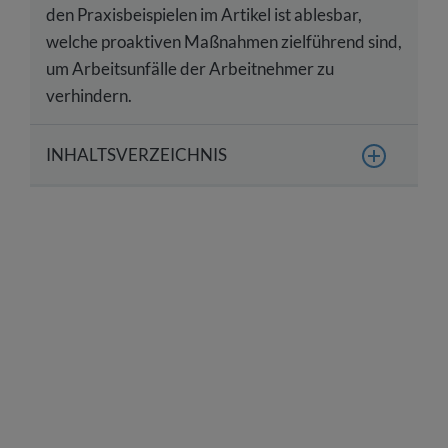
den Praxisbeispielen im Artikel ist ablesbar,
welche proaktiven Maßnahmen zielführend sind,
um Arbeitsunfälle der Arbeitnehmer zu
verhindern.
INHALTSVERZEICHNIS
Was versteht man grundsätzlich unter
Unfallverhütung?
Wer ist für die Unfallverhütung zuständig?
Unfallverhütung: Praxisbeispiele für mehr
Arbeitssicherheit
Wer kontrolliert die Einhaltung der
Unfallverhütungsvorschriften?
Was ist die gesetzliche Grundlage für
Unfallverhütung und Arbeitssicherheit?