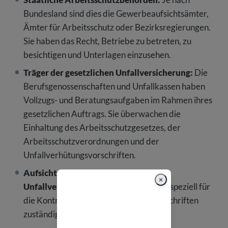
Bundesland sind dies die Gewerbeaufsichtsämter,
Ämter für Arbeitsschutz oder Bezirksregierungen.
Sie haben das Recht, Betriebe zu betreten, zu
besichtigen und Unterlagen einzusehen.
Träger der gesetzlichen Unfallversicherung:
Die
Berufsgenossenschaften und Unfallkassen haben
Vollzugs- und Beratungsaufgaben im Rahmen ihres
gesetzlichen Auftrags. Sie überwachen die
Einhaltung des Arbeitsschutzgesetzes, der
Arbeitsschutzverordnungen und der
Unfallverhütungsvorschriften.
Aufsichtspersonen der
×
Unfallversicherungsträger:
Diese sind speziell für
die Kontrolle der Unfallverhütungsvorschriften
zuständig.