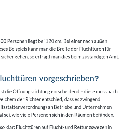
200 Personen liegt bei 120 cm. Bei einer nach außen
eses Beispiels kann man die Breite der Fluchttüren für
icher gehen, so erfragt man dies beim zuständigen Amt.
Fluchttüren vorgeschrieben?
 ist die Öffnungsrichtung entscheidend – diese muss nach
 welchem der Richter entschied, dass es zwingend
beitsstättenverordnung) an Betriebe und Unternehmen
gal sei, wie viele Personen sich in den Räumen befänden.
so klar: Fluchttüren auf Flucht- und Rettungswegen in