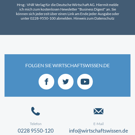
Hrsg.: VNR Verlag für die Deutsche Wirtschaft AG. Hiermit melde
ich mich zum kostenlosen Newsletter "Business Digest" an. Sie
können sich jederzeit über einen Link am Ende jeder Ausgabe oder
unter 0228-9550-100 abmelden.
Hinweis zum Datenschutz
FOLGEN SIE WIRTSCHAFTSWISSEN.DE
Telefon
E-Mail
0228 9550-120
info@wirtschaftswissen.de