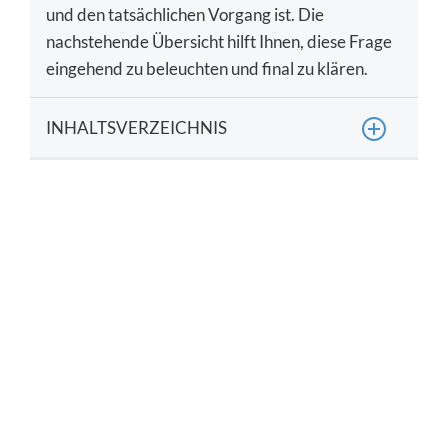
und den tatsächlichen Vorgang ist. Die
nachstehende Übersicht hilft Ihnen, diese Frage
eingehend zu beleuchten und final zu klären.
INHALTSVERZEICHNIS
Wofür werden Carnet ATA und die
vorübergehende Ausfuhr eingesetzt?
Carnet ATA vs. vorübergehende Ausfuhr: Welche
Einschränkungen bergen die Verfahren?
Carnet ATA vs. vorübergehende Ausfuhr:
Welcher Aufwand fällt an?
Carnet ATA vs. vorübergehende Ausfuhr: Welche
prozessualen Rahmenbedingungen existieren?
Carnet ATA oder vorübergehende Ausfuhr: Was
ist besser?