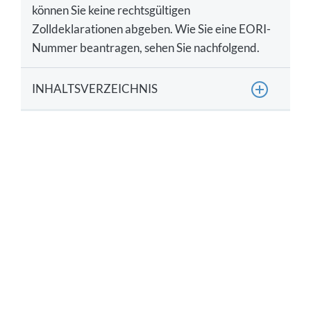
können Sie keine rechtsgültigen
Zolldeklarationen abgeben. Wie Sie eine EORI-
Nummer beantragen, sehen Sie nachfolgend.
INHALTSVERZEICHNIS
Was ist die EORI-Nummer?
Wo können Sie eine EORI-Nummer beantragen?
Wie wird das EORI-Formular korrekt ausgefüllt?
Fazit