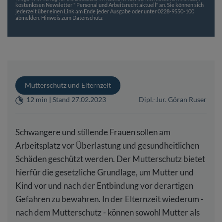
kostenlosen Newsletter " Personal und Arbeitsrecht aktuell" an. Sie können sich
jederzeit über einen Link am Ende jeder Ausgabe oder unter 0228-9550-100
abmelden.
Hinweis zum Datenschutz
Mutterschutz und Elternzeit
12 min | Stand 27.02.2023
Dipl.-Jur. Göran Ruser
Schwangere und stillende Frauen sollen am
Arbeitsplatz vor Überlastung und gesundheitlichen
Schäden geschützt werden. Der Mutterschutz bietet
hierfür die gesetzliche Grundlage, um Mutter und
Kind vor und nach der Entbindung vor derartigen
Gefahren zu bewahren. In der Elternzeit wiederum -
nach dem Mutterschutz - können sowohl Mutter als