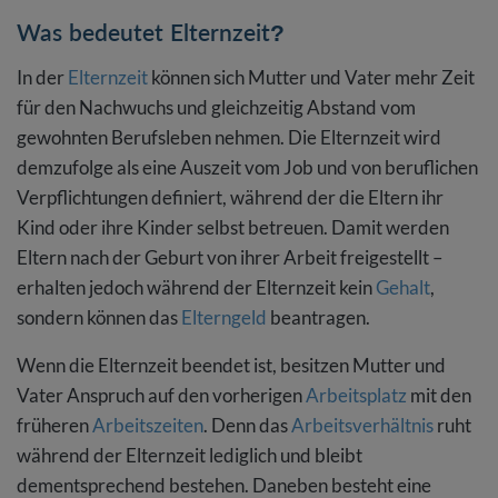
Was bedeutet Elternzeit?
Gehört der Mutterschutz zur Elternzeit?
In der
Elternzeit
können sich Mutter und Vater mehr Zeit
für den Nachwuchs und gleichzeitig Abstand vom
gewohnten Berufsleben nehmen. Die Elternzeit wird
demzufolge als eine Auszeit vom Job und von beruflichen
Verpflichtungen definiert, während der die Eltern ihr
Kind oder ihre Kinder selbst betreuen. Damit werden
Eltern nach der Geburt von ihrer Arbeit freigestellt –
erhalten jedoch während der Elternzeit kein
Gehalt
,
sondern können das
Elterngeld
beantragen.
Wenn die Elternzeit beendet ist, besitzen Mutter und
Vater Anspruch auf den vorherigen
Arbeitsplatz
mit den
früheren
Arbeitszeiten
. Denn das
Arbeitsverhältnis
ruht
während der Elternzeit lediglich und bleibt
dementsprechend bestehen. Daneben besteht eine