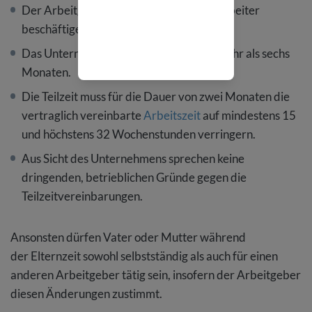
Der Arbeitgeber muss mehr als 15 Mitarbeiter
beschäftigen.
Das Unternehmen besteht bereits seit mehr als sechs
Monaten.
Die Teilzeit muss für die Dauer von zwei Monaten die
vertraglich vereinbarte
Arbeitszeit
auf mindestens 15
und höchstens 32 Wochenstunden verringern.
Aus Sicht des Unternehmens sprechen keine
dringenden, betrieblichen Gründe gegen die
Teilzeitvereinbarungen.
Ansonsten dürfen Vater oder Mutter während
der Elternzeit sowohl selbstständig als auch für einen
anderen Arbeitgeber tätig sein, insofern der Arbeitgeber
diesen Änderungen zustimmt.