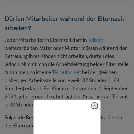
Dürfen Mitarbeiter während der Elternzeit
arbeiten?
Jeder Mitarbeiter in Elternzeit darf in
Teilzeit
weiterarbeiten. Vater oder Mutter müssen während der
Betreuung ihres Kindes nicht arbeiten, dürfen dies
jedoch. Nimmt man die Arbeitsleistung beider Elternteile
zusammen, so ist eine
Teilzeitarbeit
bei der gleichen,
bisherigen Arbeitsstelle von jeweils 32 Stunden (= 64
Stunden) erlaubt. Bei Kindern, die vor dem 1. September
2021 geboren wurden, beträgt der Anspruch auf Teilzeit
je 30 Stunden.
×
Folgende Bedingungen müssen für die Teilzeitarbeit in
der Elternzeit erfüllt sein: