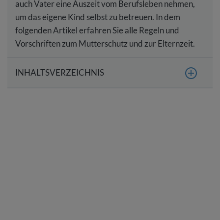
auch Vater eine Auszeit vom Berufsleben nehmen,
um das eigene Kind selbst zu betreuen. In dem
folgenden Artikel erfahren Sie alle Regeln und
Vorschriften zum Mutterschutz und zur Elternzeit.
INHALTSVERZEICHNIS
Was bedeutet Elternzeit?
Wann beginnt die Elternzeit?
Haben sowohl Vater und Mutter Anspruch auf
Elternzeit?
Wie lange dauert die Elternzeit?
Kann die Elternzeit aufgeteilt werden?
Wann und wie muss die Elternzeit beantragt werden?
Dürfen Mitarbeiter während der Elternzeit arbeiten?