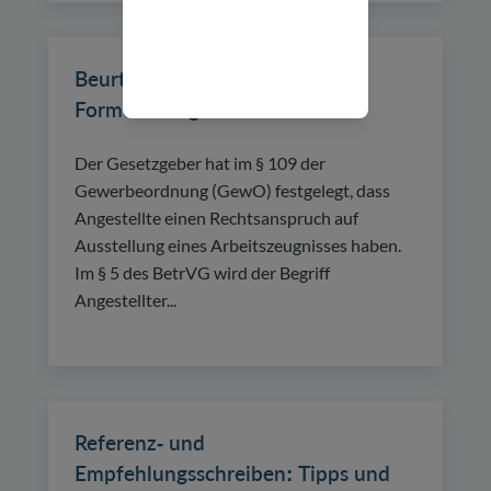
Beurteilung schreiben: Beispiel,
Formulierungen und Aufbau
Der Gesetzgeber hat im § 109 der
Gewerbeordnung (GewO) festgelegt, dass
Angestellte einen Rechtsanspruch auf
Ausstellung eines Arbeitszeugnisses haben.
Im § 5 des BetrVG wird der Begriff
Angestellter...
Referenz- und
Empfehlungsschreiben: Tipps und