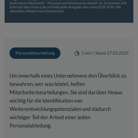
kostenlosen Newsletter " Personal und Arbeitsrecht aktuell" an. Sie können sich
jederzeit über einen Link am Ende jeder Ausgabe oder unter 0228-9550-100
abmelden.
Hinweis zum Datenschutz
Personalbeurteilung
1 min | Stand 27.02.2023
Um innerhalb eines Unternehmens den Überblick zu
bewahren, wer was leistet, helfen
Mitarbeiterbeurteilungen. Sie sind darüber hinaus
wichtig für die Identifikation von
Weiterentwicklungspotenzialen und dadurch
wichtiger Teil der Arbeit einer jeden
Personalabteilung.