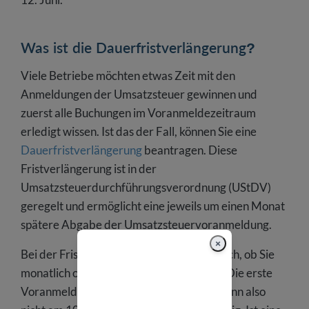
Was ist die Dauerfristverlängerung?
Viele Betriebe möchten etwas Zeit mit den
Anmeldungen der Umsatzsteuer gewinnen und
zuerst alle Buchungen im Voranmeldezeitraum
erledigt wissen. Ist das der Fall, können Sie eine
Dauerfristverlängerung
beantragen. Diese
Fristverlängerung ist in der
Umsatzsteuerdurchführungsverordnung (UStDV)
geregelt und ermöglicht eine jeweils um einen Monat
spätere Abgabe der Umsatzsteuervoranmeldung.
×
Bei der Fristverlängerung ist es unerheblich, ob Sie
monatlich oder vierteljährlich anmelden. Die erste
Voranmeldung für das Jahr 2023 wäre dann also