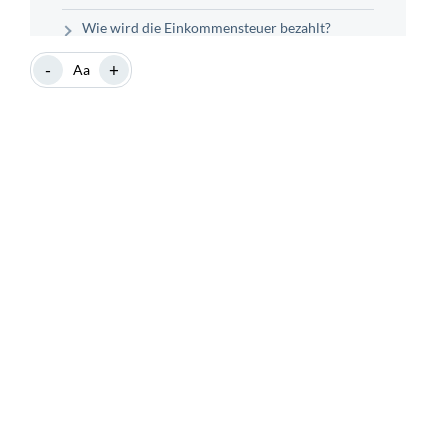
Wie wird die Einkommensteuer bezahlt?
Wann ist die Einkommensteuer fällig?
-
+
Aa