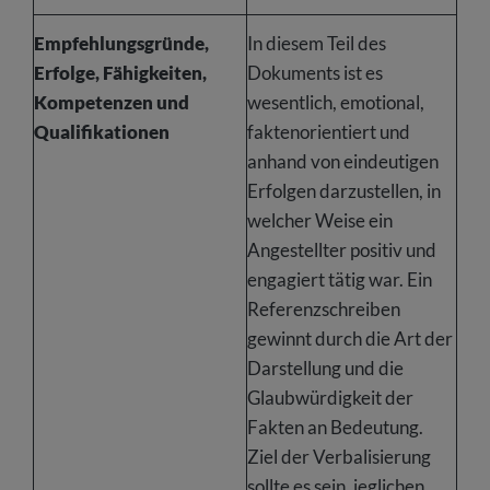
Empfehlungsgründe,
In diesem Teil des
Erfolge, Fähigkeiten,
Dokuments ist es
Kompetenzen und
wesentlich, emotional,
Qualifikationen
faktenorientiert und
anhand von eindeutigen
Erfolgen darzustellen, in
welcher Weise ein
Angestellter positiv und
engagiert tätig war. Ein
Referenzschreiben
gewinnt durch die Art der
Darstellung und die
Glaubwürdigkeit der
Fakten an Bedeutung.
Ziel der Verbalisierung
sollte es sein, jeglichen