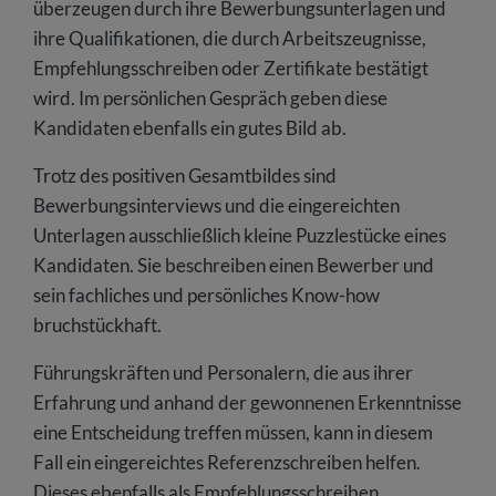
überzeugen durch ihre Bewerbungsunterlagen und
Wie wird ein Empfehlungsschreiben inhaltlich
ihre Qualifikationen, die durch Arbeitszeugnisse,
und formal aufgebaut?
Empfehlungsschreiben oder Zertifikate bestätigt
wird. Im persönlichen Gespräch geben diese
Empfehlungsschreiben: Muster für Arbeitgeber
Kandidaten ebenfalls ein gutes Bild ab.
An wen sollten sich Angestellte wenden, wenn
sie ein Empfehlungsschreiben benötigen?
Trotz des positiven Gesamtbildes sind
Bewerbungsinterviews und die eingereichten
Worauf sollten Verfasser von
Empfehlungsschreiben achten?
Unterlagen ausschließlich kleine Puzzlestücke eines
Kandidaten. Sie beschreiben einen Bewerber und
Wie fordert man ein Referenz- oder
sein fachliches und persönliches Know-how
Empfehlungsschreiben richtig an?
bruchstückhaft.
Führungskräften und Personalern, die aus ihrer
Erfahrung und anhand der gewonnenen Erkenntnisse
eine Entscheidung treffen müssen, kann in diesem
Fall ein eingereichtes Referenzschreiben helfen.
Dieses ebenfalls als Empfehlungsschreiben