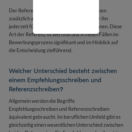
Der Referenzgeber bietet mit dem Schreiben
zusätzlich an, dass potenzielle Arbeitgeber ihn
jederzeit für Nachfragen kontaktieren können. Diese
Art der Referenz ist wertvoll und in vielen Fällen im
Bewerbungsprozess signifikant und im Hinblick auf
die Entscheidung zielführend.
Welcher Unterschied besteht zwischen
einem Empfehlungsschreiben und
Referenzschreiben?
Allgemein werden die Begriffe
Empfehlungsschreiben und Referenzschreiben
äquivalent gebraucht. Im beruflichen Umfeld gibt es
gleichzeitig einen wesentlichen Unterschied zwischen