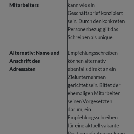
Mitarbeiters
kann wie ein
Geschäftsbrief konzipiert
sein. Durch den konkreten
Personenbezug gilt das
Schreiben als unique.
Alternativ: Name und
Empfehlungsschreiben
Anschrift des
können alternativ
Adressaten
ebenfalls direkt an ein
Zielunternehmen
gerichtet sein. Bittet der
ehemaligen Mitarbeiter
seinen Vorgesetzten
darum, ein
Empfehlungsschreiben
für eine aktuell vakante
Position aufzubauen, kann