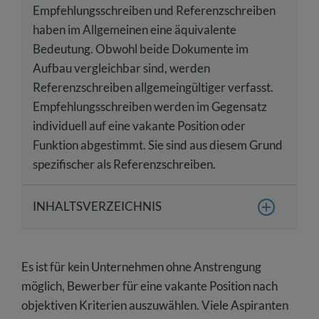
Empfehlungsschreiben und Referenzschreiben
haben im Allgemeinen eine äquivalente
Bedeutung. Obwohl beide Dokumente im
Aufbau vergleichbar sind, werden
Referenzschreiben allgemeingültiger verfasst.
Empfehlungsschreiben werden im Gegensatz
individuell auf eine vakante Position oder
Funktion abgestimmt. Sie sind aus diesem Grund
spezifischer als Referenzschreiben.
INHALTSVERZEICHNIS
Welcher Unterschied besteht zwischen einem
Arbeitszeugnis und einem
Es ist für kein Unternehmen ohne Anstrengung
Empfehlungsschreiben?
möglich, Bewerber für eine vakante Position nach
Welcher Unterschied besteht zwischen einem
objektiven Kriterien auszuwählen. Viele Aspiranten
Empfehlungsschreiben und Referenzschreiben?