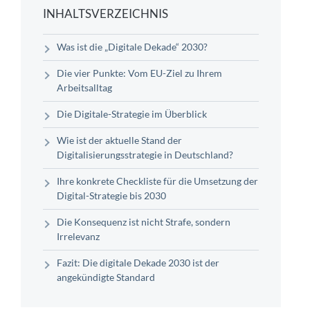
INHALTSVERZEICHNIS
Was ist die „Digitale Dekade“ 2030?
Die vier Punkte: Vom EU-Ziel zu Ihrem
Arbeitsalltag
Die Digitale-Strategie im Überblick
Wie ist der aktuelle Stand der
Digitalisierungsstrategie in Deutschland?
Ihre konkrete Checkliste für die Umsetzung der
Digital-Strategie bis 2030
Die Konsequenz ist nicht Strafe, sondern
Irrelevanz
Fazit: Die digitale Dekade 2030 ist der
angekündigte Standard