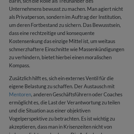
darin, sich die Rolle als Treuhänder des
Unternehmens bewusst zu machen. Man agiert nicht
als Privatperson, sondern im Auftrag der Institution,
um deren Fortbestand zu sichern. Das Bewusstsein,
dass eine rechtzeitige und konsequente
Kostensenkung das einzige Mittel ist, um weitaus
schmerzhaftere Einschnitte wie Massenkündigungen
zu verhindern, bietet hierbei einen moralischen
Kompass.
Zusätzlich hilft es, sich ein externes Ventil für die
eigene Belastung zu schaffen. Der Austausch mit
Mentoren
, anderen Geschäftsführern oder Coaches
ermöglicht es, die Last der Verantwortung zu teilen
und die Situation aus einer objektiven
Vogelperspektive zu betrachten. Es ist wichtig zu
akzeptieren, dass man in Krisenzeiten nicht von