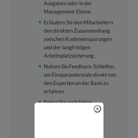
Ausgaben oder in der
Management-Ebene.
Erläutern Sie den Mitarbeitern
den direkten Zusammenhang
zwischen Kosteneinsparungen
und der langfristigen
Arbeitsplatzsicherung.
Nutzen Sie Feedback-Schleifen,
um Einsparpotenziale direkt von
den Experten an der Basis zu
erfahren.
Feiern Sie auch kleine
×
Etappenziele bei der
Kostensenkung, um die
Motivation für den
Transformationsprozess