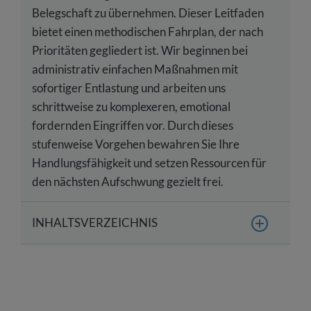
Belegschaft zu übernehmen. Dieser Leitfaden
bietet einen methodischen Fahrplan, der nach
Prioritäten gegliedert ist. Wir beginnen bei
administrativ einfachen Maßnahmen mit
sofortiger Entlastung und arbeiten uns
schrittweise zu komplexeren, emotional
fordernden Eingriffen vor. Durch dieses
stufenweise Vorgehen bewahren Sie Ihre
Handlungsfähigkeit und setzen Ressourcen für
den nächsten Aufschwung gezielt frei.
INHALTSVERZEICHNIS
Ein priorisierter Leitfaden für schwierige
Wirtschaftsphasen
Liquiditätssicherung durch Optimierung der