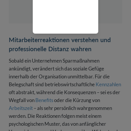
hochzuhalten.
Mitarbeiterreaktionen verstehen und
professionelle Distanz wahren
Sobald ein Unternehmen Sparmaßnahmen
ankündigt, verändert sich das soziale Gefüge
innerhalb der Organisation unmittelbar. Für die
Belegschaft sind betriebswirtschaftliche
Kennzahlen
oft abstrakt, während die Konsequenzen – sei es der
Wegfall von
Benefits
oder die Kürzung von
Arbeitszeit
– als sehr persönlich wahrgenommen
werden. Die Reaktionen folgen meist einem
psychologischen Muster, das von anfänglicher