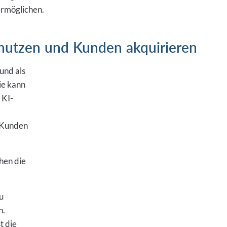
rmöglichen.
 nutzen und Kunden akquirieren
und als
ie kann
 KI-
m Kunden
hen die
u
n.
t die