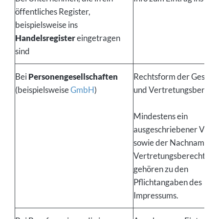
öffentliches Register,
beispielsweise ins
Handelsregister
eingetragen
sind
Bei
Personengesellschaften
Rechtsform der Gesells
(beispielsweise
GmbH
)
und Vertretungsberecht
Mindestens ein
ausgeschriebener Vor
sowie der Nachname de
Vertretungsberechtigt
gehören zu den
Pflichtangaben des
Impressums.