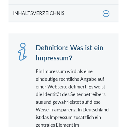
INHALTSVERZEICHNIS
Definition: Was ist ein Impressum?
Für wen besteht die Pflicht zur Angabe eines
Impressums?
Definition: Was ist ein
Pflichtangaben: Welche Angaben muss ein
Impressum?
Impressum zwingend beinhalten?
Ein Impressum wird als eine
Welche Daten gehören nicht in das Impressum?
eindeutige rechtliche Angabe auf
Wo muss das Impressum stehen?
einer Webseite definiert. Es weist
Welche Folgen drohen bei fehlenden Angaben
die Identität des Seitenbetreibers
oder gar fehlendem Impressum?
aus und gewährleistet auf diese
Weise Transparenz. In Deutschland
FAQ zur Impressumspflicht und den
Pflichtangaben
ist das Impressum zusätzlich ein
zentrales Element im