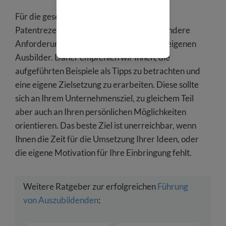
Für die gesetzten Ziele gibt es jedoch kein
Patentrezept. Jedes Unternehmen stellt andere
Anforderungen an ihre Azubis und an die eigenen
Ausbilder. Daher empfehlen wir Ihnen, die
aufgeführten Beispiele als Tipps zu betrachten und
eine eigene Zielsetzung zu erarbeiten. Diese sollte
sich an Ihrem Unternehmensziel, zu gleichem Teil
aber auch an Ihren persönlichen Möglichkeiten
orientieren. Das beste Ziel ist unerreichbar, wenn
Ihnen die Zeit für die Umsetzung Ihrer Ideen, oder
die eigene Motivation für Ihre Einbringung fehlt.
Weitere Ratgeber zur erfolgreichen
Führung
von Auszubildenden
: