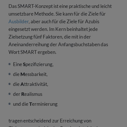
Das SMART-Konzept ist eine praktische und leicht
umsetzbare Methode. Sie kann für die Ziele für
Ausbilder
, aber auch für die Ziele für Azubis
eingesetzt werden. Im Kern beinhaltet jede
Zielsetzung fünf Faktoren, die mit in der
Aneinanderreihung der Anfangsbuchstaben das
Wort SMART ergeben.
Eine
S
pezifizierung,
die
M
essbarkeit,
die
A
ttraktivität,
der
R
ealismus
und die
T
erminierung
tragen entscheidend zur Erreichung von