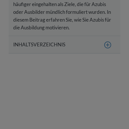
häufiger eingehalten als Ziele, die für Azubis
oder Ausbilder mündlich formuliert wurden. In
diesem Beitrag erfahren Sie, wie Sie Azubis für
die Ausbildung motivieren.
INHALTSVERZEICHNIS
Warum sind Ziele wichtig, um Azubis zu
motivieren?
Warum sollte man Ziele schriftlich formulieren?
Wie funktioniert die SMART-Methode bei
Zielsetzungen?
Fazit: Ziele als Motivationsfaktor für Azubis