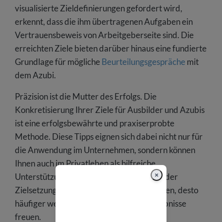
visualisierte Zieldefinierungen gefordert wird,
erkennt, dass die ihm übertragenen Aufgaben ein
Vertrauensbeweis von Arbeitgeberseite sind. Die
erreichten Ziele bieten darüber hinaus eine fundierte
Grundlage für mögliche
Beurteilungsgespräche
mit
dem Azubi.
Präzision ist die Mutter des Erfolgs. Die
Konkretisierung Ihrer Ziele für Ausbilder und Azubis
ist eine erfolgsbewährte und praxiserprobte
Methode. Diese Tipps eignen sich dabei nicht nur für
die Anwendung im Unternehmen, sondern können
Ihnen auch im Privatleben als hilfreiche
×
Unterstützung dienen. Je konkreter Sie in der
Zielsetzung und in der Terminierung werden, desto
häufiger werden Sie sich über Erfolgserlebnisse
freuen.