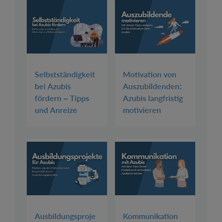
Selbstständigkeit
Motivation von
bei Azubis
Auszubildenden:
fördern – Tipps
Azubis langfristig
und Anreize
motivieren
Ausbildungsproje
Kommunikation