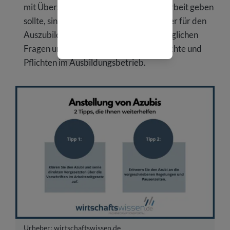
mit Überstunden, Urlaub oder Schichtarbeit geben
sollte, sind Sie der erste Ansprechpartner für den
Auszubildenden. Beraten Sie ihn bei möglichen
Fragen und erinnern Sie ihn an seine Rechte und
Pflichten im Ausbildungsbetrieb.
Urheber: wirtschaftswissen.de