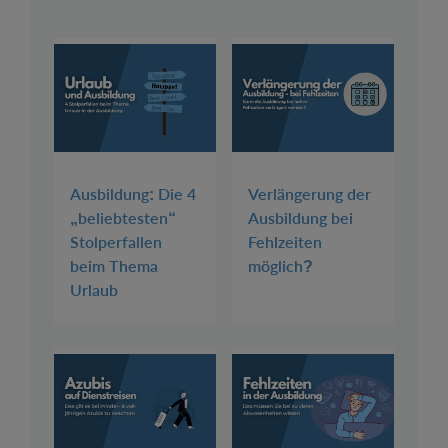
Ausbildung: Die 4
Verlängerung der
„beliebtesten“
Ausbildung bei
Stolperfallen
Fehlzeiten
beim Thema
möglich?
Urlaub