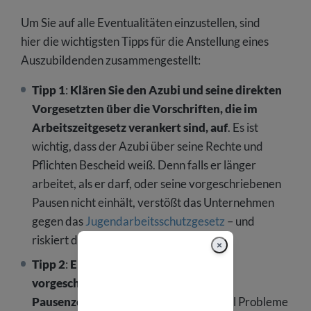
Um Sie auf alle Eventualitäten einzustellen, sind
hier die wichtigsten Tipps für die Anstellung eines
Auszubildenden zusammengestellt:
Tipp 1
:
Klären Sie den Azubi und seine direkten
Vorgesetzten über die Vorschriften, die im
Arbeitszeitgesetz verankert sind, auf
. Es ist
wichtig, dass der Azubi über seine Rechte und
Pflichten Bescheid weiß. Denn falls er länger
arbeitet, als er darf, oder seine vorgeschriebenen
Pausen nicht einhält, verstößt das Unternehmen
gegen das
Jugendarbeitsschutzgesetz
– und
riskiert damit eine Geldstrafe.
×
Tipp 2
:
Erinnern Sie den Azubi an die
vorgeschriebenen Regelungen und
Pausenzeiten.
Denn falls es doch einmal Probleme