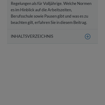
Regelungen als für Volljährige. Welche Normen
es im Hinblick auf die Arbeitszeiten,
Berufsschule sowie Pausen gibt und was es zu
beachten gilt, erfahren Sie in diesem Beitrag.
INHALTSVERZEICHNIS
Wie lange dürfen Auszubildende unter 18 Jahren
arbeiten?
Wie sind die Arbeitszeitregelungen bei
Auszubildenden über 18 Jahren?
Sind Schichtdienst und Nachtarbeit für Azubis
erlaubt?
Anstellung von Azubis: Diese Tipps helfen Ihnen
weiter
Checkliste: Arbeitszeit von Auszubildenden