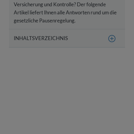
Versicherung und Kontrolle? Der folgende
Artikel liefert Ihnen alle Antworten rund um die
gesetzliche Pausenregelung.
INHALTSVERZEICHNIS
Was ist eine Pause im Arbeitsrecht?
Tabellarischer Überblick zu gesetzlichen
Pausenzeiten
Welche Pausenzeiten gelten für Jugendliche
unter 18 Jahren?
Welche Vorschriften gelten für Ruhezeiten und
Pausen?
Kann die Pause aufgeteilt werden?
Wird die Pause vergütet?