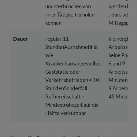
ununterbrochen von
werden kann
ihrer Tätigkeit erholen
„klassische“
können
Mittagspaus
Dauer
regulär 11
kleinergleich
StundenAusnahmefälle
Arbeitsstun
wie
keine Pause
Krankenhausangestellte,
6 und 9
Gaststätte oder
Arbeitsstun
Verkehrsbetrieben = 10
Minutengröß
StundenSonderfall
9 Arbeitsst
Rufbereitschaft =
45 Minuten
Mindestruhezeit auf die
Hälfte verkürzbar