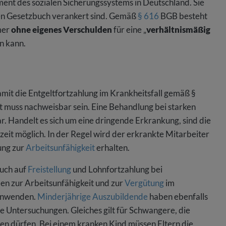
ement des sozialen Sicherungssystems in Deutschland. Sie
hen Gesetzbuch verankert sind. Gemäß
§ 616
BGB besteht
mer
ohne eigenes Verschulden
für eine „
verhältnismäßig
en kann.
damit die Entgeltfortzahlung im Krankheitsfall gemäß §
 muss nachweisbar sein. Eine Behandlung bei starken
. Handelt es sich um eine dringende Erkrankung, sind die
it möglich. In der Regel wird der erkrankte Mitarbeiter
ung zur
Arbeitsunfähigkeit
erhalten.
ruch auf
Freistellung
und Lohnfortzahlung bei
en zur Arbeitsunfähigkeit und zur
Vergütung
im
 anwenden.
Minderjährige Auszubildende
haben ebenfalls
ge Untersuchungen. Gleiches gilt für Schwangere, die
n dürfen. Bei einem kranken Kind müssen Eltern die