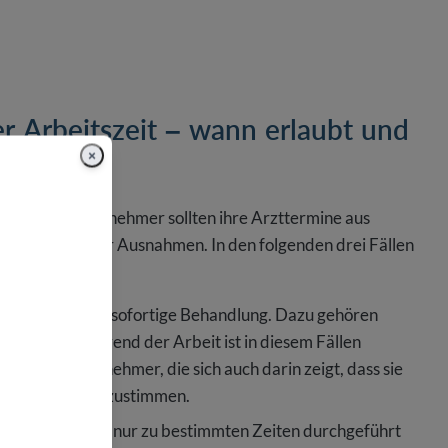
r Arbeitszeit – wann erlaubt und
×
heiten. Arbeitnehmer sollten ihre Arzttermine aus
al gibt es aber Ausnahmen. In den folgenden drei Fällen
erfordern eine sofortige Behandlung. Dazu gehören
ztbesuch während der Arbeit ist in diesem Fällen
ür den Arbeitnehmer, die sich auch darin zeigt, dass sie
er Arbeitszeit zustimmen.
rsuchungen, die nur zu bestimmten Zeiten durchgeführt