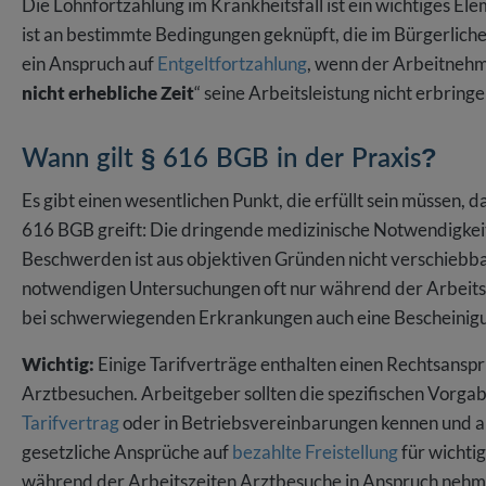
Die Lohnfortzahlung im Krankheitsfall ist ein wichtiges El
ist an bestimmte Bedingungen geknüpft, die im Bürgerlic
ein Anspruch auf
Entgeltfortzahlung
, wenn der Arbeitneh
nicht erhebliche Zeit
“ seine Arbeitsleistung nicht erbring
Wann gilt § 616 BGB in der Praxis?
Es gibt einen wesentlichen Punkt, die erfüllt sein müssen, 
616 BGB greift: Die dringende medizinische Notwendigkeit
Beschwerden ist aus objektiven Gründen nicht verschiebbar
notwendigen Untersuchungen oft nur während der Arbeitsze
bei schwerwiegenden Erkrankungen auch eine Bescheinig
Wichtig:
Einige Tarifverträge enthalten einen Rechtsansp
Arztbesuchen. Arbeitgeber sollten die spezifischen Vorgab
Tarifvertrag
oder in Betriebsvereinbarungen kennen und
gesetzliche Ansprüche auf
bezahlte Freistellung
für wichti
während der Arbeitszeiten Arztbesuche in Anspruch nehme