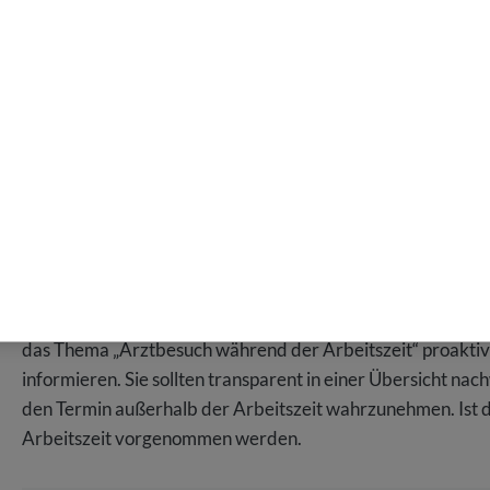
werden können. Zum Beispiel werden Blutabnahmen oft mor
nichts gegessen hat, um die Ergebnisse nicht zu verfälsc
unterbrechen oder später zur Arbeit erscheinen. Aus Arbe
Fürsorgepflicht und die Grundsätze der Prävention.
Keine Alternativen zum Arztbesuch:
Das deutsche Ges
ausgereizt. Vorlaufzeiten bei manchen Fachärzten betrag
Termine während der
Kernarbeitszeit
der Beschäftigten
Termin möglich ist, darf der Arbeitnehmer während der 
Zusammenfassend gibt es verschiedene, nachvollziehbare 
während der Arbeitszeit rechtfertigen. Dabei ist die Dring
das Thema „Arztbesuch während der Arbeitszeit“ proakti
informieren. Sie sollten transparent in einer Übersicht na
den Termin außerhalb der Arbeitszeit wahrzunehmen. Ist d
Arbeitszeit vorgenommen werden.