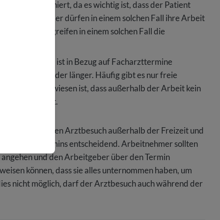
gens terminiert, da es wichtig ist, dass der Patient
hen. Arbeitnehmer dürfen in einem solchen Fall ihre Arbeit
itgebersicht greifen in einem solchen Fall die
undheitswesen ist in Bezug auf Facharzttermine
en 6 Monate oder länger. Häufig gibt es nur freie
. Wenn nachgewiesen ist, dass außerhalb der Arbeit kein
Arbeit zum Arzt.
Gründe, die einen Arztbesuch außerhalb der Freizeit und
lichkeit des Termins entscheidend. Arbeitnehmer sollten
v angehen und den Arbeitgeber über den Termin
chweisen können, dass sie alles unternommen haben, um
ies nicht möglich, darf der Arztbesuch auch während der