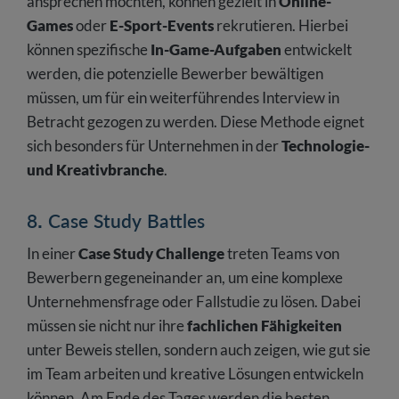
ansprechen möchten, können gezielt in
Online-
Games
oder
E-Sport-Events
rekrutieren. Hierbei
können spezifische
In-Game-Aufgaben
entwickelt
werden, die potenzielle Bewerber bewältigen
müssen, um für ein weiterführendes Interview in
Betracht gezogen zu werden. Diese Methode eignet
sich besonders für Unternehmen in der
Technologie-
und Kreativbranche
.
8. Case Study Battles
In einer
Case Study Challenge
treten Teams von
Bewerbern gegeneinander an, um eine komplexe
Unternehmensfrage oder Fallstudie zu lösen. Dabei
müssen sie nicht nur ihre
fachlichen Fähigkeiten
unter Beweis stellen, sondern auch zeigen, wie gut sie
im Team arbeiten und kreative Lösungen entwickeln
können. Am Ende des Tages werden die besten