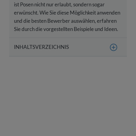
ist Posen nicht nur erlaubt, sondern sogar
erwünscht. Wie Sie diese Möglichkeit anwenden
und die besten Bewerber auswählen, erfahren
Sie durch die vorgestellten Beispiele und Ideen.
INHALTSVERZEICHNIS
Was ist Recruitainment? eine Definition
Beispiele und Ideen – wie Recruitainment
aussehen kann
Was sind die Vorteile vom Recruitainment?
Was sind die Nachteile vom Recruitainment?
Eignet sich Recruitainment für alle Branchen?
Recruitainment in der Zukunft