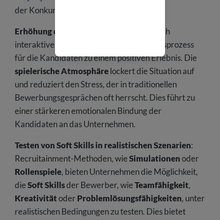
der Konkurrenz ab.
Erhöhung der Kandidatenbindung
: Durch
interaktive Formate wird der Bewerbungsprozess
für die Kandidaten zu einem positiven Erlebnis. Die
spielerische Atmosphäre
lockert die Situation auf
und reduziert den Stress, der in traditionellen
Bewerbungsgesprächen oft herrscht. Dies führt zu
einer stärkeren emotionalen Bindung der
Kandidaten an das Unternehmen.
Testen von Soft Skills in realistischen Szenarien
:
Recruitainment-Methoden, wie
Simulationen
oder
Rollenspiele
, bieten Unternehmen die Möglichkeit,
die
Soft Skills
der Bewerber, wie
Teamfähigkeit
,
Kreativität
oder
Problemlösungsfähigkeiten
, unter
realistischen Bedingungen zu testen. Dies bietet