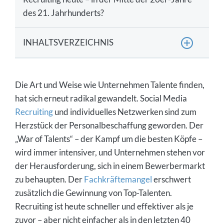
des 21. Jahrhunderts?
INHALTSVERZEICHNIS
Definition: Was ist Social Media Recruiting?
Die Art und Weise wie Unternehmen Talente finden,
Statistiken: Welche Bedeutung hat Social Media
Recruiting?
hat sich erneut radikal gewandelt. Social Media
Recruiting
und individuelles Netzwerken sind zum
Welche Chancen und Vorteile liegen in Social
Herzstück der Personalbeschaffung geworden. Der
Media Recruiting?
„War of Talents“ – der Kampf um die besten Köpfe –
Risiken und Nachteile von Social Media
wird immer intensiver, und Unternehmen stehen vor
Recruiting
der Herausforderung, sich in einem Bewerbermarkt
Überblick: Instrumente, & Methoden des Social
zu behaupten. Der
Fachkräftemangel
erschwert
Media Recruiting
zusätzlich die Gewinnung von Top-Talenten.
Überblick über die Kanäle beim Social Media
Recruiting ist heute schneller und effektiver als je
Recruiting
zuvor – aber nicht einfacher als in den letzten 40