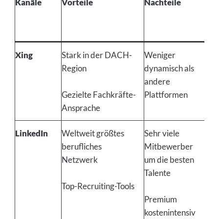
Kanäle
Vorteile
Nachteile
Zi
Xing
Stark in der DACH-
Weniger
Te
Region
dynamisch als
ka
andere
Be
Gezielte Fachkräfte-
Plattformen
Ansprache
LinkedIn
Weltweit größtes
Sehr viele
Be
berufliches
Mitbewerber
we
Netzwerk
um die besten
Talente
Fa
Top-Recruiting-Tools
Fü
Premium
kostenintensiv
In