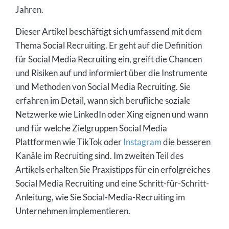
Jahren.
Wann eignen sich welche Social-Media-Kanäle
fürs Recruiting am besten?
Dieser Artikel beschäftigt sich umfassend mit dem
Erfolgsfaktoren für das Social Media Recruiting:
Thema Social Recruiting. Er geht auf die Definition
Wie überzeugen Sie Bewerber wirklich?
für Social Media Recruiting ein, greift die Chancen
10 Tipps für ein erfolgreiches Social Media
und Risiken auf und informiert über die Instrumente
Recruiting
und Methoden von Social Media Recruiting. Sie
erfahren im Detail, wann sich berufliche soziale
In 8 Schritten zum Social Media Recruiting
Netzwerke wie LinkedIn oder Xing eignen und wann
Vergleich Social Media Recruiting vs. klassische
und für welche Zielgruppen Social Media
Recruiting-Methoden
Plattformen wie TikTok oder
Instagram
die besseren
Zusammenfassung: Social Media Recruiting wird
Kanäle im Recruiting sind. Im zweiten Teil des
unverzichtbar
Artikels erhalten Sie Praxistipps für ein erfolgreiches
Häufig gestellte Fragen zum Thema Social Media
Social Media Recruiting und eine Schritt-für-Schritt-
Recruiting
Anleitung, wie Sie Social-Media-Recruiting im
Unternehmen implementieren.