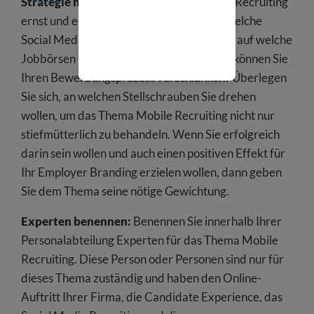
Strategie haben:
Nehmen Sie das Mobile Recruiting
ernst und entwickeln Sie eine Strategie. Welche
Social Media-Kanäle wollen Sie bespielen, auf welche
Jobbörsen konzentrieren Sie sich und wie können Sie
Ihren Bewerbungsprozess verschlanken? Überlegen
Sie sich, an welchen Stellschrauben Sie drehen
wollen, um das Thema Mobile Recruiting nicht nur
stiefmütterlich zu behandeln. Wenn Sie erfolgreich
darin sein wollen und auch einen positiven Effekt für
Ihr Employer Branding erzielen wollen, dann geben
Sie dem Thema seine nötige Gewichtung.
Experten benennen:
Benennen Sie innerhalb Ihrer
Personalabteilung Experten für das Thema Mobile
Recruiting. Diese Person oder Personen sind nur für
dieses Thema zuständig und haben den Online-
Auftritt Ihrer Firma, die Candidate Experience, das