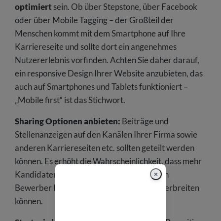
optimiert
sein. Ob über Stepstone, über Facebook
oder über Mobile Tagging – der Großteil der
Menschen kommt mit dem Smartphone auf Ihre
Karriereseite und sollte dort ein angenehmes
Nutzererlebnis vorfinden. Achten Sie daher darauf,
ein responsive Design Ihrer Website anzubieten, das
auch auf Smartphones und Tablets funktioniert –
„Mobile first“ ist das Stichwort.
Sharing Optionen anbieten:
Beiträge und
Stellenanzeigen auf den Kanälen Ihrer Firma sowie
anderen Karriereseiten etc. sollten geteilt werden
können. Es erhöht die Wahrscheinlichkeit, dass mehr
Kandidaten erreicht werden können, wenn
×
Bewerber Inhalte mit einem Klick weiterverbreiten
können.