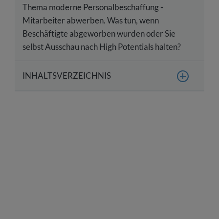
Thema moderne Personalbeschaffung -
Mitarbeiter abwerben. Was tun, wenn
Beschäftigte abgeworben wurden oder Sie
selbst Ausschau nach High Potentials halten?
INHALTSVERZEICHNIS
Abwerbung von Mitarbeitern – eine Definition
Ist das Abwerben von Mitarbeitern erlaubt?
Wie läuft legales Abwerben ab?
Was ist bei einer Abwerbung nicht erlaubt?
Mitarbeiter abgeworben – was tun als
ehemaliger Arbeitgeber?
Wie kann man Abwerbung verhindern?
Mitarbeiter gezielt binden