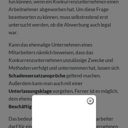
tun können, wenn ein Konkurrenzunternehmen einen
Arbeitnehmer abgeworben hat. Um diese Frage
beantworten zu können, muss selbstredend erst
untersucht werden, ob die Abwerbung auch legal
war.
Kann das ehemalige Unternehmen eines
Mitarbeiters nämlich beweisen, dass das
Konkurrenzunternehmen unzulässige Zwecke und
Methoden verfolgt und unternommen hat, lassen sich
Schadensersatzansprüche
geltend machen.
Außerdem kann man auch mit einer
Unterlassungsklage
vorgehen. Ferner ist es möglich,
dem ehemaligen Mitarbeiter ein
×
Beschäftigungsverbot
auszusprechen.
Das bedeutet in anderen Worten: Der Mitarbeiter
darf für eine gewisse Zeit nicht für das Unternehmen