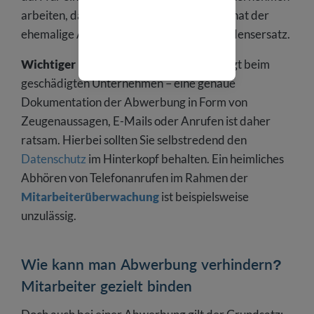
arbeiten, das ihn abgeworben hat – sonst hat der
ehemalige Arbeitgeber Anrecht auf Schadensersatz.
Wichtiger Hinweis:
Die Beweispflicht liegt beim
geschädigten Unternehmen – eine genaue
Dokumentation der Abwerbung in Form von
Zeugenaussagen, E-Mails oder Anrufen ist daher
ratsam. Hierbei sollten Sie selbstredend den
Datenschutz
im Hinterkopf behalten. Ein heimliches
Abhören von Telefonanrufen im Rahmen der
Mitarbeiterüberwachung
ist beispielsweise
unzulässig.
Wie kann man Abwerbung verhindern?
Mitarbeiter gezielt binden