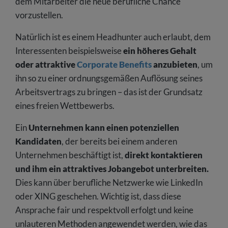
dem Mitarbeiter die neue berufliche Chance
vorzustellen.
Natürlich ist es einem Headhunter auch erlaubt, dem
Interessenten beispielsweise
ein höheres Gehalt
oder attraktive
Corporate Benefits
anzubieten
, um
ihn so zu einer ordnungsgemäßen Auflösung seines
Arbeitsvertrags zu bringen – das ist der Grundsatz
eines freien Wettbewerbs.
Ein
Unternehmen kann einen potenziellen
Kandidaten
, der bereits bei einem anderen
Unternehmen beschäftigt ist,
direkt kontaktieren
und ihm ein attraktives Jobangebot unterbreiten.
Dies kann über berufliche Netzwerke wie LinkedIn
oder XING geschehen. Wichtig ist, dass diese
Ansprache fair und respektvoll erfolgt und keine
unlauteren Methoden angewendet werden, wie das