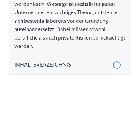
werden kann. Vorsorge ist deshalb für jeden
Unternehmer ein wichtiges Thema, mit dem er
sich bestenfalls bereits vor der Gründung
auseinandersetzt. Dabei müssen sowohl
berufliche als auch private Risiken berücksichtigt
werden.
INHALTSVERZEICHNIS
Welche Absicherung haben Selbständige?
Welche persönlichen Versicherungen sind für
Selbstständige wichtig?
Welche beruflichen Versicherungen braucht ein
Selbstständiger?
Wo kann beim Versicherungsschutz gespart
werden?