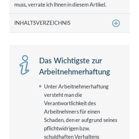
muss, verrate ich Ihnen in diesem Artikel.
INHALTSVERZEICHNIS
Das Wichtigste zur Arbeitnehmerhaftung
Wie haftet ein Arbeitnehmer?
Das Wichtigste zur
Was ist die beschränkte Arbeitnehmerhaftung?
Arbeitnehmerhaftung
Verschuldensgrade: In welchem Umfang haftet
ein Arbeitnehmer?
Unter Arbeitnehmerhaftung
Wie hoch fällt die Arbeitnehmerhaftung je nach
versteht man die
Verschuldensgrad aus?
Verantwortlichkeit des
Wo liegt die Beweislast bei der
Arbeitnehmers für einen
Arbeitnehmerhaftung?
Schaden, den er aufgrund seines
pflichtwidrigen bzw.
Wie haftet der Arbeitnehmer bei Schädigung
eines Kollegen?
schuldhaften Verhaltens