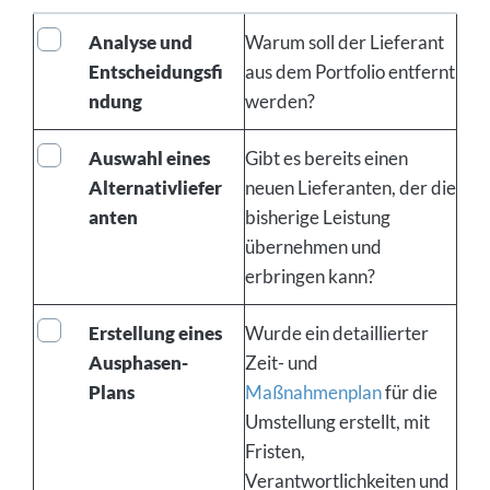
Analyse und
Warum soll der Lieferant
Entscheidungsfi
aus dem Portfolio entfernt
ndung
werden?
Auswahl eines
Gibt es bereits einen
Alternativliefer
neuen Lieferanten, der die
anten
bisherige Leistung
übernehmen und
erbringen kann?
Erstellung eines
Wurde ein detaillierter
Ausphasen-
Zeit- und
Plans
Maßnahmenplan
für die
Umstellung erstellt, mit
Fristen,
Verantwortlichkeiten und