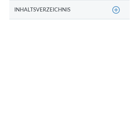
INHALTSVERZEICHNIS
Nach welchen Kriterien wird ein Lieferant
ausgewählt?
Was versteht man unter „Ausphasen“?
5 Gründe für ein Lieferanten-Ausphasen
Checkliste: Wie läuft ein Lieferanten-Ausphasen
ab?
Fazit