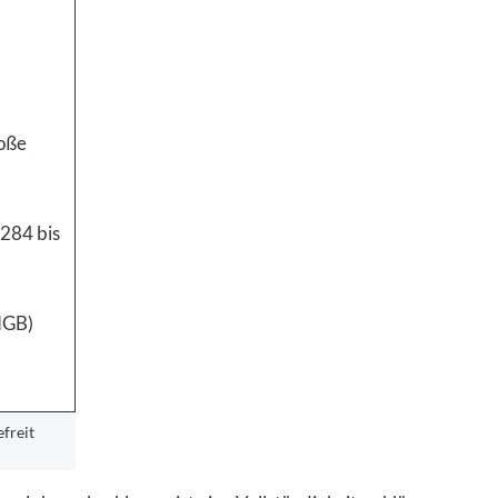
roße
 284 bis
 HGB)
freit