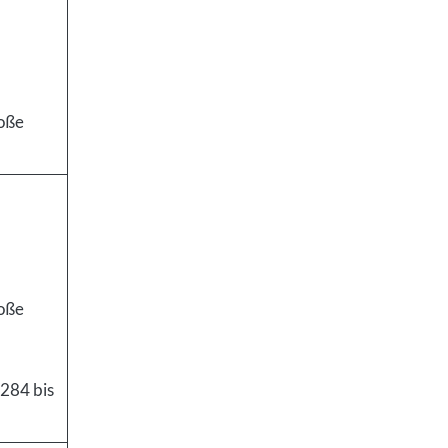
roße
roße
 284 bis