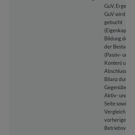
GuV, Ergebnis
GuV wird in B
gebucht
(Eigenkapital)
Bildung der S
der Bestands
(Passiv- und A
Konten) und
Abschluss der
Bilanz durch
Gegenüberste
Aktiv- und Pa
Seite sowie
Vergleich des
vorherigen
Betriebsver