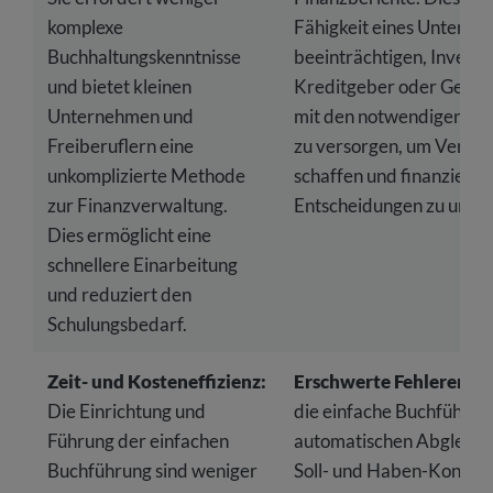
komplexe
Fähigkeit eines Untern
Buchhaltungskenntnisse
beeinträchtigen, Investo
und bietet kleinen
Kreditgeber oder Gesch
Unternehmen und
mit den notwendigen In
Freiberuflern eine
zu versorgen, um Vertra
unkomplizierte Methode
schaffen und finanzielle
zur Finanzverwaltung.
Entscheidungen zu unter
Dies ermöglicht eine
schnellere Einarbeitung
und reduziert den
Schulungsbedarf.
Zeit- und Kosteneffizienz:
Erschwerte Fehlererke
Die Einrichtung und
die einfache Buchführun
Führung der einfachen
automatischen Abgleich
Buchführung sind weniger
Soll- und Haben-Konten