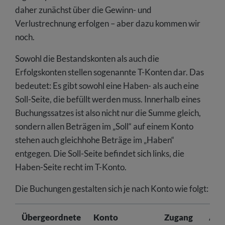
daher zunächst über die Gewinn- und
Verlustrechnung erfolgen – aber dazu kommen wir
noch.
Sowohl die Bestandskonten als auch die
Erfolgskonten stellen sogenannte T-Konten dar. Das
bedeutet: Es gibt sowohl eine Haben- als auch eine
Soll-Seite, die befüllt werden muss. Innerhalb eines
Buchungssatzes ist also nicht nur die Summe gleich,
sondern allen Beträgen im „Soll“ auf einem Konto
stehen auch gleichhohe Beträge im „Haben“
entgegen. Die Soll-Seite befindet sich links, die
Haben-Seite recht im T-Konto.
Die Buchungen gestalten sich je nach Konto wie folgt:
Übergeordnete
Konto
Zugang
Abg