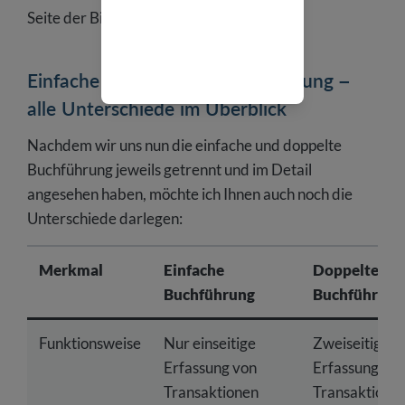
Seite der Bilanz aufzunehmen.
Einfache und doppelte Buchführung –
alle Unterschiede im Überblick
Nachdem wir uns nun die einfache und doppelte
Buchführung jeweils getrennt und im Detail
angesehen haben, möchte ich Ihnen auch noch die
Unterschiede darlegen:
Merkmal
Einfache
Doppelte
Buchführung
Buchführung
Funktionsweise
Nur einseitige
Zweiseitige
Erfassung von
Erfassung vo
Transaktionen
Transaktionen