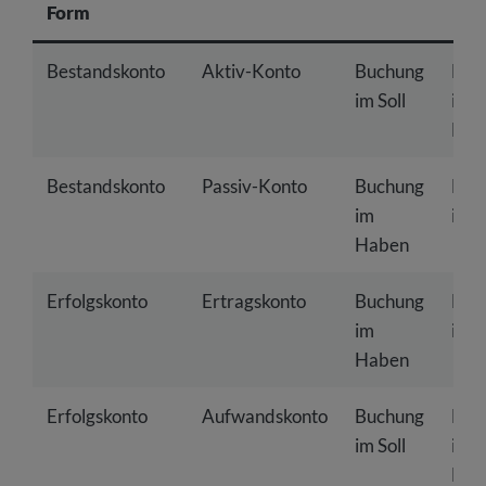
Form
Bestandskonto
Aktiv-Konto
Buchung
Buc
im Soll
im
Hab
Bestandskonto
Passiv-Konto
Buchung
Buc
im
im S
Haben
Erfolgskonto
Ertragskonto
Buchung
Buc
im
im S
Haben
Erfolgskonto
Aufwandskonto
Buchung
Buc
im Soll
im
Hab