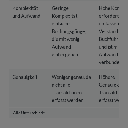
Komplexität
Geringe
Hohe Komplex
und Aufwand
Komplexität,
erfordert
einfache
umfassendes
Buchungsgänge,
Verständnis d
die mit wenig
Buchführungs
Aufwand
und ist mit vie
einhergehen
Aufwand
verbunden
Genauigkeit
Weniger genau, da
Höhere
nicht alle
Genauigkeit, d
Transaktionen
Transaktione
erfasst werden
erfasst werd
Alle Unterschiede