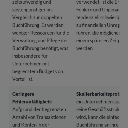
zeitaufwendig und
verwendet, ist die Erke
kostengünstiger im
Fehlern und Ungenauigk
Vergleich zur doppelten
tendenziell schwieriger.
Buchführung. Es werden
zu finanziellen Unregel
weniger Ressourcen für die
führen, die möglicherwei
Verwaltung und Pflege der
einem späteren Zeitpunk
Buchführung benötigt, was
werden.
insbesondere für
Unternehmen mit
begrenztem Budget von
Vorteil ist.
Geringere
Skalierbarkeitsproblem
Fehleranfälligkeit:
ein Unternehmen stark 
Aufgrund der begrenzten
seine Geschäftsstruktur
Anzahl von Transaktionen
wird, kann die einfache
und Konten in der
Buchführung an ihre Gr