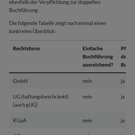
ebenfalls der Verpflichtung zur doppelten
Buchführung.
Die folgende Tabelle zeigt noch einmal einen
konkreten Überblick:
Rechtsform
Einfache
Pflich
Buchführung
doppe
ausreichend?
Buchf
GmbH
nein
ja
UG (haftungsbeschränkt)
nein
ja
[auch gUG]
KGaA
nein
ja