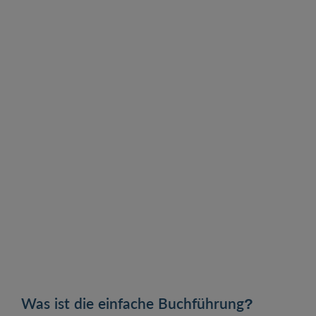
Was sind die Vor- und Nachteile der doppelten
und einfachen Buchführung?
Einfacher vs. doppelte Buchführung – großer
Vergleich
Was ist die einfache Buchführung?