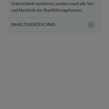
Unterschiede existieren, sondern auch alle Vor-
und Nachteile der Buchführungsformen.
INHALTSVERZEICHNIS
Was ist die einfache Buchführung?
Was ist die doppelte Buchführung?
Doppelte Buchführung – Schritt für Schritt
erklärt
Einfache und doppelte Buchführung – alle
Unterschiede im Überblick
Wer darf die einfache Buchführung machen?
Wer ist zur doppelten Buchführung verpflichtet?
Wer kann die Buchführungsform frei wählen?