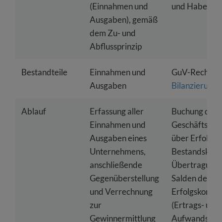
(Einnahmen und
und Haben)
Ausgaben), gemäß
dem Zu- und
Abflussprinzip
Bestandteile
Einnahmen und
GuV-Rechnun
Ausgaben
Bilanzierung
Ablauf
Erfassung aller
Buchung der
Einnahmen und
Geschäftsvorf
Ausgaben eines
über Erfolgs-
Unternehmens,
Bestandskont
anschließende
Übertragung 
Gegenüberstellung
Salden der
und Verrechnung
Erfolgskonten
zur
(Ertrags- und
Gewinnermittlung
Aufwandskont