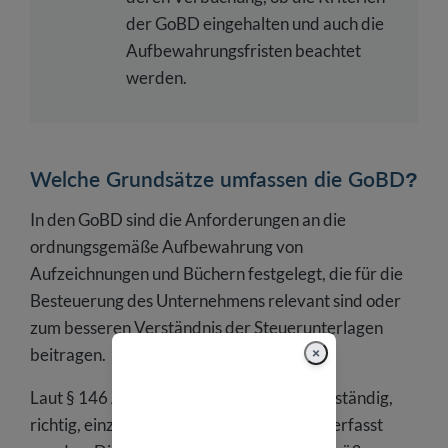
der GoBD eingehalten und auch die
Aufbewahrungsfristen beachtet
werden.
Welche Grundsätze umfassen die GoBD?
In den GoBD sind die Anforderungen an die
ordnungsgemäße Aufbewahrung von
Aufzeichnungen und Büchern festgelegt, die für die
Besteuerung des Unternehmens relevant sind oder
zum besseren Verständnis der Steuerunterlagen
beitragen.
×
Laut § 146 AO müssen die Buchungen vollständig,
richtig, einzeln, geordnet und zeitgerecht erfasst