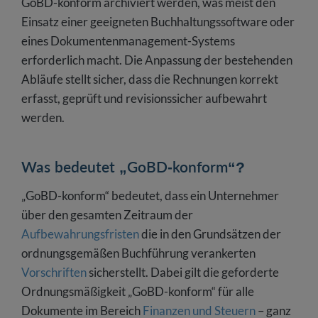
GoBD-konform archiviert werden, was meist den
Einsatz einer geeigneten Buchhaltungssoftware oder
eines Dokumentenmanagement-Systems
erforderlich macht. Die Anpassung der bestehenden
Abläufe stellt sicher, dass die Rechnungen korrekt
erfasst, geprüft und revisionssicher aufbewahrt
werden.
Was bedeutet „GoBD-konform“?
„GoBD-konform“ bedeutet, dass ein Unternehmer
über den gesamten Zeitraum der
Aufbewahrungsfristen
die in den Grundsätzen der
ordnungsgemäßen Buchführung verankerten
Vorschriften
sicherstellt. Dabei gilt die geforderte
Ordnungsmäßigkeit „GoBD-konform“ für alle
Dokumente im Bereich
Finanzen und Steuern
– ganz