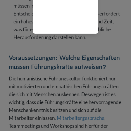
müssen in der Lage sein, Empathie und
Entscheidungsstärke zu verbinden. Dies erfordert
ein hohes Maß an sozialer Kompetenz und Zeit,
was für einige Führungskräfte eine erhebliche
Herausforderung darstellen kann.
Voraussetzungen: Welche Eigenschaften
müssen Führungskräfte aufweisen?
Die humanistische Führungskultur funktioniert nur
mit motivierten und empathischen Führungskräften,
die sich mit Menschen auskennen. Deswegen ist es
wichtig, dass die Führungskräfte eine hervorragende
Menschenkenntnis besitzen und sich auf die
Mitarbeiter einlassen.
Mitarbeitergespräche
,
Teammeetings und Workshops sind hierfür der