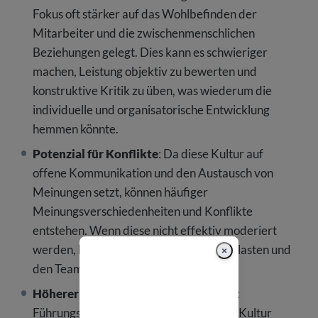
Fokus oft stärker auf das Wohlbefinden der
Mitarbeiter und die zwischenmenschlichen
Beziehungen gelegt. Dies kann es schwieriger
machen, Leistung objektiv zu bewerten und
konstruktive Kritik zu üben, was wiederum die
individuelle und organisatorische Entwicklung
hemmen könnte.
Potenzial für Konflikte
: Da diese Kultur auf
offene Kommunikation und den Austausch von
Meinungen setzt, können häufiger
Meinungsverschiedenheiten und Konflikte
entstehen. Wenn diese nicht effektiv moderiert
werden, können sie das Arbeitsklima belasten und
×
den Teamzusammenhalt gefährden.
Höherer Aufwand für Führungskräfte
:
Führungskräfte in einer humanistischen Kultur