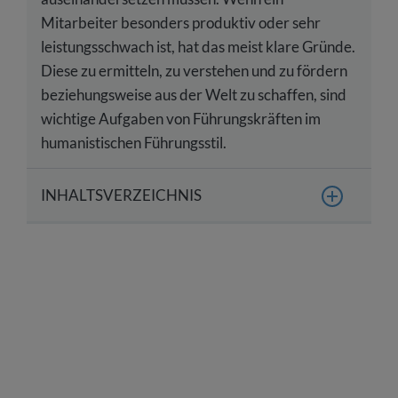
Mitarbeiter besonders produktiv oder sehr
leistungsschwach ist, hat das meist klare Gründe.
Diese zu ermitteln, zu verstehen und zu fördern
beziehungsweise aus der Welt zu schaffen, sind
wichtige Aufgaben von Führungskräften im
humanistischen Führungsstil.
INHALTSVERZEICHNIS
Was ist eine humanistische Führungskultur?
Die wichtigsten Merkmale einer humanistische
Führungskultur
Das Menschenbild der humanistischen
Führungskultur
Vorteile: Was spricht für eine humanistische
Führungskultur?