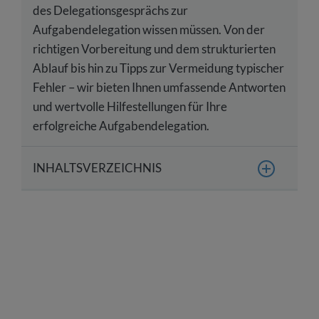
des Delegationsgesprächs zur
Aufgabendelegation wissen müssen. Von der
richtigen Vorbereitung und dem strukturierten
Ablauf bis hin zu Tipps zur Vermeidung typischer
Fehler – wir bieten Ihnen umfassende Antworten
und wertvolle Hilfestellungen für Ihre
erfolgreiche Aufgabendelegation.
INHALTSVERZEICHNIS
Definition: Was ist ein Delegationsgespräch?
Warum ist Delegation als Führungskraft so
wichtig?
Was sind die Vorteile eines
Delegationsgespräches?
Wie Sie Sich auf ein Delegationsgespräch