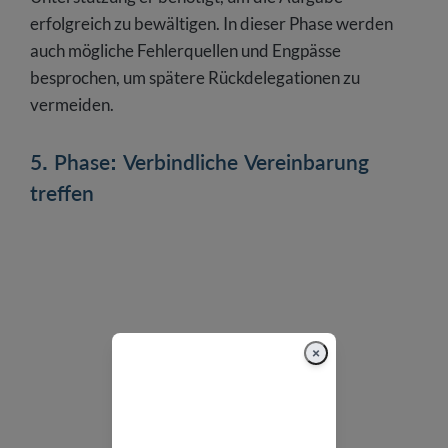
erfolgreich zu bewältigen. In dieser Phase werden
auch mögliche Fehlerquellen und Engpässe
besprochen, um spätere Rückdelegationen zu
vermeiden.
5. Phase: Verbindliche Vereinbarung
treffen
×