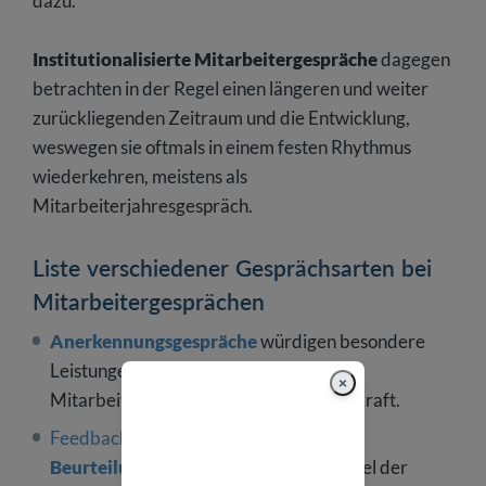
dazu.
Institutionalisierte Mitarbeitergespräche
dagegen
betrachten in der Regel einen längeren und weiter
zurückliegenden Zeitraum und die Entwicklung,
weswegen sie oftmals in einem festen Rhythmus
wiederkehren, meistens als
Mitarbeiterjahresgespräch.
Liste verschiedener Gesprächsarten bei
Mitarbeitergesprächen
Anerkennungsgespräche
würdigen besondere
Leistungen oder positives Verhalten der
×
Mitarbeiter, häufig durch die Führungskraft.
Feedbackgespräche
oder
Beurteilungsgespräche
stellen ein Mittel der