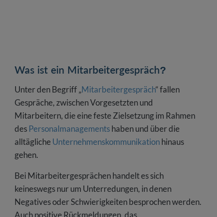
Wie gebe ich richtig Feedback in
Mitarbeitergesprächen?
Gesprächsleitfaden für die erfolgreiche
Umsetzung eines Mitarbeitergesprächs
Fazit: Mit Mitarbeitergesprächen zum Erfolg
Was ist ein Mitarbeitergespräch?
FAQ: Häufig gestellte Fragen zum Thema
Unter den Begriff „
Mitarbeitergespräch
“ fallen
Mitarbeitergesprächen
Gespräche, zwischen Vorgesetzten und
Mitarbeitern, die eine feste Zielsetzung im Rahmen
des
Personalmanagements
haben und über die
alltägliche
Unternehmenskommunikation
hinaus
gehen.
Bei Mitarbeitergesprächen handelt es sich
keineswegs nur um Unterredungen, in denen
Negatives oder Schwierigkeiten besprochen werden.
Auch positive Rückmeldungen, das