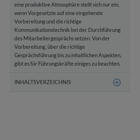
eine produktive Atmosphäre stellt sich nur ein,
wenn Vorgesetzte auf eine eingehende
Vorbereitung und die richtige
Kommunikationstechnik bei der Durchführung
des Mitarbeitergesprächs setzen. Von der
Vorbereitung, über die richtige
Gesprächsführung bis zu inhaltlichen Aspekten,
gibt es für Führungskräfte einiges zu beachten.
INHALTSVERZEICHNIS
Was ist ein Mitarbeitergespräch?
Anlässe: Wann kommen Mitarbeitergespräche
zum Einsatz?
Warum sind Mitarbeitergespräche so wichtig?
Mitarbeitergespräche führen: Welche Art von