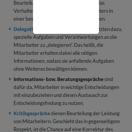
Beurteilung dar, um möglichst objektiv das
Verhalten und die Leistung des Mitarbeiters in
einer bestimmten Zeitspanne zu bewerten.
Delegationsgespräche
dienen Vorgesetzten dazu,
spezielle Aufgaben und Verantwortungen an die
Mitarbeiter zu „delegieren“. Das heißt, die
Mitarbeiter erhalten dabei alle nötigen
Informationen, sodass sie anfallende Aufgaben
ohne Weiteres bewältigen können.
Informations- bzw. Beratungsgespräche
sind
dafür da, Mitarbeiter in wichtige Entscheidungen
mit einzubeziehen und diesen Austausch zur
Entscheidungsfindung zu nutzen.
Kritikgespräche
dienen Beurteilung der Leistung
von Mitarbeitern. Geschieht das in gegenseitigem
Respekt, ist die Chance auf eine Korrektur des