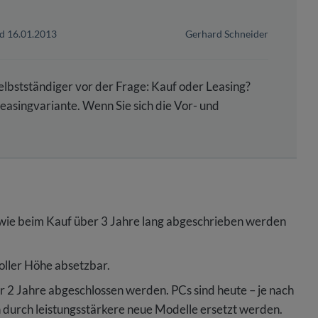
GRATIS
SHOP
WEBINARE
RATGEBER
REISEKOSTEN
DOWNLOADS
Haftung bei Firmenübernahme
nd 16.01.2013
Gerhard Schneider
Verpflegungsmehraufwand
zug
Entfernungspauschale
elbstständiger vor der Frage: Kauf oder Leasing?
Geschäftsreise mit Familie absetzen
easingvariante. Wenn Sie sich die Vor- und
GRATIS
SHOP
WEBINARE
RATGEBER
kws
DOWNLOADS
GRATIS
SHOP
WEBINARE
RATGEBER
DOWNLOADS
GRATIS
GRATIS
GRATIS
SHOP
SHOP
SHOP
WEBINARE
WEBINARE
WEBINARE
RATGEBER
RATGEBER
RATGEBER
DOWNLOADS
DOWNLOADS
DOWNLOADS
e wie beim Kauf über 3 Jahre lang abgeschrieben werden
 voller Höhe absetzbar.
r 2 Jahre abgeschlossen werden. PCs sind heute – je nach
n durch leistungsstärkere neue Modelle ersetzt werden.