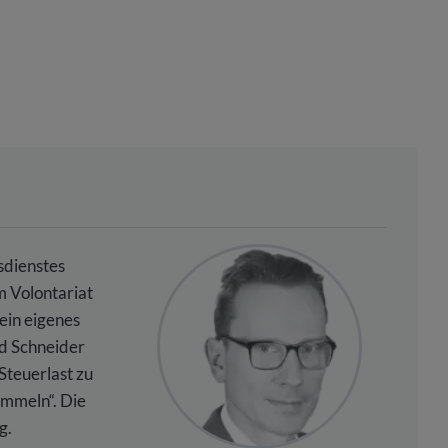
sdienstes
m Volontariat
ein eigenes
rd Schneider
 Steuerlast zu
ammeln“. Die
g.