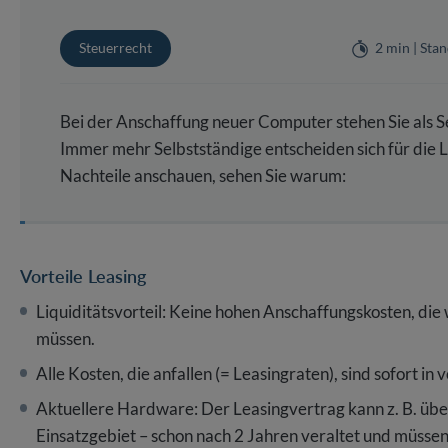
EUER
NG
ITSSCHUTZ
TSCHAFT
FIRMENWAGEN
PERSONALENTWICKLUNG
UMWELTSCHUTZ
ment
5-Phasen-Modell nach Krüger
Steuerrecht
2 min | Sta
ervoranmeldung
vertrag
Gefährdungsbeurteilung
ation
Bruttolistenpreis ermitteln
Personalbeurteilung
Life Cycle Perspective
r-Sonderprüfung
lichten für Personaler
Belastung
Dienstwagen bei Krankengeldbe
Kritikgespräch führen
Entsorgung
Bei der Anschaffung neuer Computer stehen Sie als S
tragen
eugnis erstellen
Firmenwagen verkaufen
Konfliktgespräch
Bauschutt entsorgen
Immer mehr Selbstständige entscheiden sich für die L
en
eilungsgespräch
n im Unternehmen
Privatnutzung vom Firmenwagen
Feedbackgespräch führen
Abfallkataster erstellen
Nachteile anschauen, sehen Sie warum:
rge-Verfahren
marketing
es Gesundheitsmanagement
Betriebliche Nutzung privater P
Kündigungsgespräch
Recycling am Arbeitsplatz
Vorteile Leasing
Liquiditätsvorteil: Keine hohen Anschaffungskosten, di
müssen.
Alle Kosten, die anfallen (= Leasingraten), sind sofort in
Aktuellere Hardware: Der Leasingvertrag kann z. B. übe
Einsatzgebiet – schon nach 2 Jahren veraltet und müsse