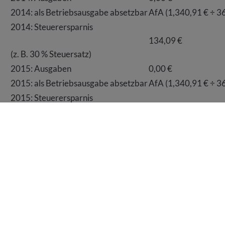
2014: als Betriebsausgabe absetzbar
AfA (1,340,91 € ÷ 36
2014: Steuerersparnis
134,09 €
(z. B. 30 % Steuersatz)
2015: Ausgaben
0,00 €
2015: als Betriebsausgabe absetzbar
AfA (1,340,91 € ÷ 36
2015: Steuerersparnis
134,09 €
(z. B. 30 % Steuersatz)
Für Leasing spricht in diesem Beispiel: Sie können schon in
haben Sie in diesem Jahr mehr Geld in der Tasche, weil Sie
zahlen müssen.
Für Kauf spricht in diesem Fall: Unter dem Strich ist der Kau
besser, wenn Sie aktuell in 2013 keine zusätzliche Steuere