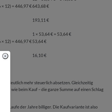
 × 12) = 446,97 €
643,68 €
193,11 €
1 × 53,64 € = 53,64 €
 × 12) = 446,97 €
53,64 €
×
16,10 €
 2013 deutlich mehr steuerlich absetzen. Gleichzeitig
 nicht – wie beim Kauf – die ganze Summe auf einen Schlag
f im Laufe der Jahre billiger. Die Kaufvariante ist also
rsparnis brauchen.