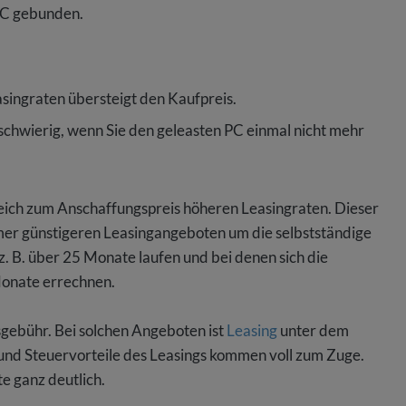
 PC gebunden.
singraten übersteigt den Kaufpreis.
schwierig, wenn Sie den geleasten PC einmal nicht mehr
leich zum Anschaffungspreis höheren Leasingraten. Dieser
er günstigeren Leasingangeboten um die selbstständige
z. B. über 25 Monate laufen und bei denen sich die
Monate errechnen.
gebühr. Bei solchen Angeboten ist
Leasing
unter dem
- und Steuervorteile des Leasings kommen voll zum Zuge.
e ganz deutlich.