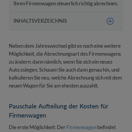
Ihren Firmenwagen steuerlich richtig abrechnen.
INHALTSVERZEICHNIS
Pauschale Aufteilung der Kosten für
Firmenwagen
Neben dem Jahreswechsel gibt es noch eine weitere
Firmenwagen als Kleinanleger – Abrechnung mit
Möglichkeit, die Abrechnungsart des Firmenwagens
Fahrtenbuch
zu ändern: dann nämlich, wenn Sie sich ein neues
Auto zulegen. Schauen Sie auch dann genau hin, und
kalkulieren Sie neu, welche Abrechnung sich mit dem
neuen Wagen für Sie am ehesten auszahlt.
Pauschale Aufteilung der Kosten für
Firmenwagen
Die erste Möglichkeit: Der
Firmenwagen
befindet