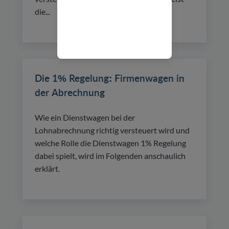
die...
Die 1% Regelung: Firmenwagen in
der Abrechnung
Wie ein Dienstwagen bei der
Lohnabrechnung richtig versteuert wird und
welche Rolle die Dienstwagen 1% Regelung
dabei spielt, wird im Folgenden anschaulich
erklärt.