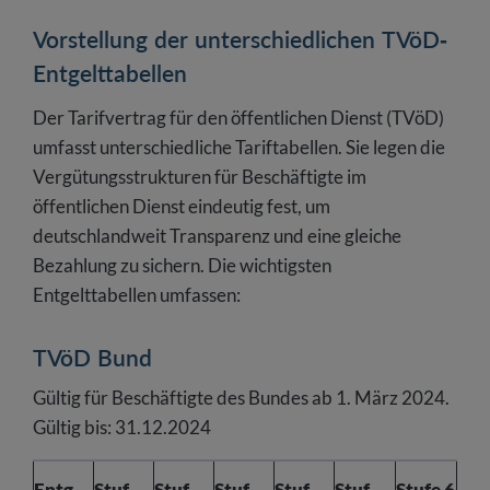
Vorstellung der unterschiedlichen TVöD-
Entgelttabellen
Der Tarifvertrag für den öffentlichen Dienst (TVöD)
umfasst unterschiedliche Tariftabellen. Sie legen die
Vergütungsstrukturen für Beschäftigte im
öffentlichen Dienst eindeutig fest, um
deutschlandweit Transparenz und eine gleiche
Bezahlung zu sichern. Die wichtigsten
Entgelttabellen umfassen:
TVöD Bund
Gültig für Beschäftigte des Bundes ab 1. März 2024.
Gültig bis: 31.12.2024
Entg
Stuf
Stuf
Stuf
Stuf
Stuf
Stufe 6