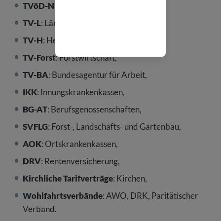
TVöD-N
: Nahverkehr,
TV-L
: Länder,
TV-H
: Hessen,
TV-Forst
: Forstwirtschaft,
TV-BA
: Bundesagentur für Arbeit,
IKK
: Innungskrankenkassen,
BG-AT
: Berufsgenossenschaften,
SVFLG
: Forst-, Landschafts- und Gartenbau,
AOK
: Ortskrankenkassen,
DRV
: Rentenversicherung,
Kirchliche Tarifverträge
: Kirchen,
Wohlfahrtsverbände
: AWO, DRK, Paritätischer
Verband.