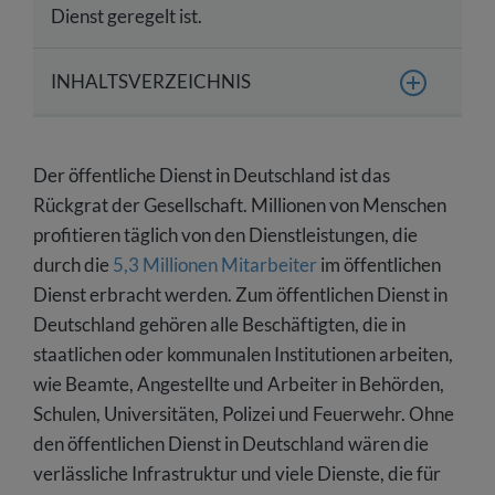
Dienst geregelt ist.
INHALTSVERZEICHNIS
Überblick: Gehalt im öffentlichen Dienst
Der öffentliche Dienst in Deutschland ist das
Definition TVöD – Regelungen und rechtliche
Vorgaben
Rückgrat der Gesellschaft. Millionen von Menschen
profitieren täglich von den Dienstleistungen, die
Vorstellung der unterschiedlichen TVöD-
durch die
5,3 Millionen Mitarbeiter
im öffentlichen
Entgelttabellen
Dienst erbracht werden. Zum öffentlichen Dienst in
Wie erfolgt die Eingruppierung?
Deutschland gehören alle Beschäftigten, die in
staatlichen oder kommunalen Institutionen arbeiten,
wie Beamte, Angestellte und Arbeiter in Behörden,
Schulen, Universitäten, Polizei und Feuerwehr. Ohne
den öffentlichen Dienst in Deutschland wären die
verlässliche Infrastruktur und viele Dienste, die für