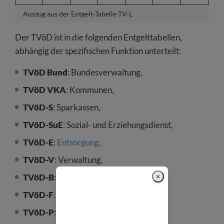
Auszug aus der Entgelt-Tabelle TV-L
Der TVöD ist in die folgenden Entgelttabellen,
abhängig der spezifischen Funktion unterteilt:
TVöD Bund
: Bundesverwaltung,
TVöD VKA
: Kommunen,
TVöD-S
: Sparkassen,
TVöD-SuE
: Sozial- und Erziehungsdienst,
TVöD-E
:
Entsorgung
,
TVöD-V
: Verwaltung,
×
TVöD-B
: Pflege und Betreuung,
TVöD-F
: Flughäfen,
TVöD-P
: Pflegepersonal,