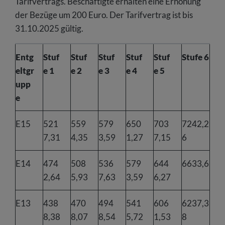
Tarifvertrags. Beschäftigte erhalten eine Erhöhung
der Bezüge um 200 Euro. Der Tarifvertrag ist bis
31.10.2025 gültig.
Entg
Stuf
Stuf
Stuf
Stuf
Stuf
Stufe 6
eltgr
e 1
e 2
e 3
e 4
e 5
upp
e
E15
521
559
579
650
703
7242,2
7,31
4,35
3,59
1,27
7,15
6
E14
474
508
536
579
644
6633,6
2,64
5,93
7,63
3,59
6,27
E13
438
470
494
541
606
6237,3
8,38
8,07
8,54
5,72
1,53
8