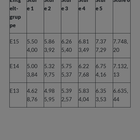
elt-
e 1
e 2
e 3
e 4
e 5
grup
pe
E15
5.50
5.86
6.26
6.81
7.37
7.748,
4,00
3,92
5,40
3,49
7,29
20
E14
5.00
5.32
5.75
6.22
6.75
7.132,
3,84
9,75
5,37
7,68
4,16
13
E13
4.62
4.98
5.39
5.83
6.35
6.635,
8,76
5,95
2,57
4,04
3,53
44