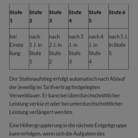
Stufe
Stufe
Stufe
Stufe
Stufe
Stufe 6
1
2
3
4
5
bei
nach
nach
nach 3
nach 4
nach 5 J.
Einste
1 J. in
2 J. in
J. in
J. in
in Stufe
llung
Stufe
Stufe
Stufe
Stufe
5
1
2
3
4
Der Stufenaufstieg erfolgt automatisch nach Ablauf
der jeweilig im Tarifvertrag festgelegten
Verweildauer. Er kann bei überdurchschnittlicher
Leistung verkürzt oder bei unterdurchschnittlicher
Leistung verlängert werden.
Eine Höhergruppierung in die nächste Entgeltgruppe
kann erfolgen, wenn sich die Aufgaben des