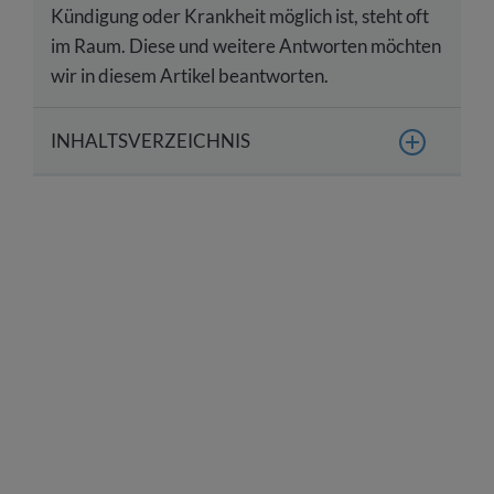
Kündigung oder Krankheit möglich ist, steht oft
im Raum. Diese und weitere Antworten möchten
wir in diesem Artikel beantworten.
INHALTSVERZEICHNIS
Was ist Weihnachtsgeld im Arbeitsrecht?
Wie wird Weihnachtsgeld versteuert?
Haben Arbeitnehmer einen gesetzlichen
Anspruch auf Weihnachtsgeld?
Wann haben Arbeitnehmer Anspruch auf
Weihnachtsgeld?
Wie lässt sich einer betrieblichen Übung bei
Weihnachtsgeld vorbeugen?
Wie hoch ist das Weihnachtsgeld?