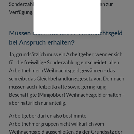
Sonderzahlung rechtzeitig vor Weihnachten zur
Verfügung.
Müssen alle Mitarbeiter Weihnachtsgeld
bei Anspruch erhalten?
Ja, grundsätzlich muss ein Arbeitgeber, wenn er sich
für die freiwillige Sonderzahlung entscheidet, allen
Arbeitnehmern Weihnachtsgeld gewähren – das
schreibt das Gleichbehandlungsgesetz vor. Demnach
müssen auch Teilzeitkräfte sowie geringfügig
Beschäftigte (Minijobber) Weihnachtsgeld erhalten –
aber natürlich nur anteilig.
Arbeitgeber dürfen also bestimmte
Arbeitnehmergruppen nicht willkürlich vom
Weihnachtsgeld ausschließen, da der Grundsatz der