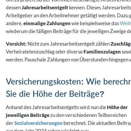
dessen
Jahresarbeitsentgelt
kennen. Dieses Jahresarbeits
Arbeitgeber an den Arbeitnehmer getätigt werden. Dazu g
andere,
einmalige Zahlungen
wie beispielsweise das
Weih
wiederum die fälligen Beiträge für die jeweiligen Zweige d
Vorsicht:
Nicht zum Jahresarbeitsentgelt zählen
Zuschläg
Verheiratetenzuschlag oder diverse
Familienzulagen
sowi
werden. Pauschale Zahlungen von Überstunden hingegen we
Versicherungskosten: Wie berech
Sie die Höhe der Beiträge?
Anhand des Jahresarbeitsentgelts wird nun die
Höhe der
jeweiligen Beiträge
zu den verschiedenen Teilbereichen
der
Sozialversicherungen
berechnet. Die aktuellen Beitr
aus dem Jahr 2024 sehen wie folgt aus: