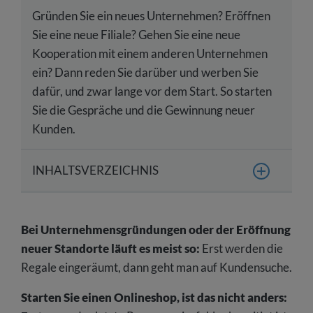
Gründen Sie ein neues Unternehmen? Eröffnen
Sie eine neue Filiale? Gehen Sie eine neue
Kooperation mit einem anderen Unternehmen
ein? Dann reden Sie darüber und werben Sie
dafür, und zwar lange vor dem Start. So starten
Sie die Gespräche und die Gewinnung neuer
Kunden.
INHALTSVERZEICHNIS
Marketing vor dem Start: Wie Sie Ihr stationäres
Geschäft vor der Eröffnung bewerben
Bei Unternehmensgründungen oder der Eröffnung
Lokale PR:
neuer Standorte läuft es meist so:
Erst werden die
Regale eingeräumt, dann geht man auf Kundensuche.
Starten Sie einen Onlineshop, ist das nicht anders: