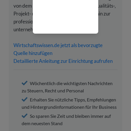
von dem Gründungsprozess über das Qualitäts-,
Projekt- und Change-Management bis hin zur
professionellen Korrespondenz und
unternehmerischen Rechtsfragen.
Wirtschaftswissen.de jetzt als bevorzugte
Quelle hinzufügen
Detaillierte Anleitung zur Einrichtung aufrufen
Wöchentlich die wichtigsten Nachrichten
zu Steuern, Recht und Personal
Erhalten Sie nützliche Tipps, Empfehlungen
und Hintergrundinformationen für Ihr Business
So sparen Sie Zeit und bleiben immer auf
dem neuesten Stand