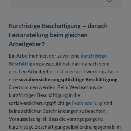
Kurzfristige Beschäftigung – danach
Festanstellung beim gleichen Arbeitgeber?
Kurzfristige Beschäftigung – danach
Worauf beim Wechsel von einer kurzfristigen
Festanstellung beim gleichen
Beschäftigung in eine
sozialversicherungspflichtige Festanstellung
Arbeitgeber?
achten?
Ein Arbeitnehmer, der zuvor eine
kurzfristige
Abmeldung Minijob und Anmeldung
Beschäftigung
ausgeübt hat, darf danach beim
Festanstellung – Meldegründe und Fristen
gleichen Arbeitgeber
fest angestellt
werden, also in
eine
sozialversicherungspflichtige Beschäftigung
übernommen werden. Beim Wechsel aus der
kurzfristigen Beschäftigung in die
sozialversicherungspflichtige
Festanstellung
sind
keine zeitlichen Beschränkungen zu beachten.
Voraussetzung ist, dass die vorangegangene
kurzfristige Beschäftigung selbst ordnungsgemäß im