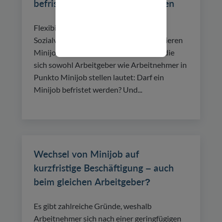
befristet werden? – ein Leitfaden
Flexibilität sowie Steuer- und
Sozialversicherungsfreiheit charakterisieren
Minijobs. Eine der wichtigsten Fragen, die
sich sowohl Arbeitgeber wie Arbeitnehmer in
Punkto Minijob stellen lautet: Darf ein
Minijob befristet werden? Und...
Wechsel von Minijob auf
kurzfristige Beschäftigung – auch
beim gleichen Arbeitgeber?
Es gibt zahlreiche Gründe, weshalb
Arbeitnehmer sich nach einer geringfügigen