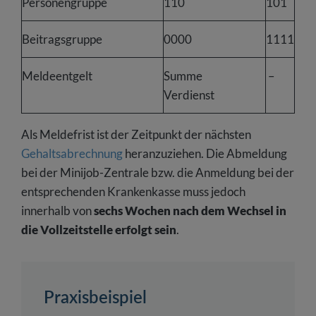
Personengruppe
110
101
Beitragsgruppe
0000
1111
Meldeentgelt
Summe
–
Verdienst
Als Meldefrist ist der Zeitpunkt der nächsten
Gehaltsabrechnung
heranzuziehen. Die Abmeldung
bei der Minijob-Zentrale bzw. die Anmeldung bei der
entsprechenden Krankenkasse muss jedoch
innerhalb von
sechs Wochen nach dem Wechsel in
die Vollzeitstelle erfolgt sein
.
Praxisbeispiel